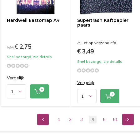
Hardwell Eastomap A4
Supertrash Kaftpapier
paars
⚠️ Let op verzendinfo.
€ 2,75
5,50
€ 3,49
Snel bezorgd, zie details
Snel bezorgd, zie details
Vergelijk
Vergelijk
1
2
3
4
5
51