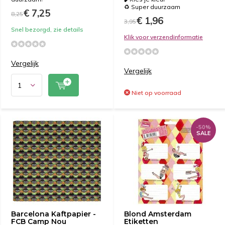
♻️ Super duurzaam
€ 7,25
8,25
€ 1,96
3,95
Snel bezorgd, zie details
Klik voor verzendinformatie
Vergelijk
Vergelijk
Niet op voorraad
-50%
SALE
Barcelona Kaftpapier -
Blond Amsterdam
FCB Camp Nou
Etiketten