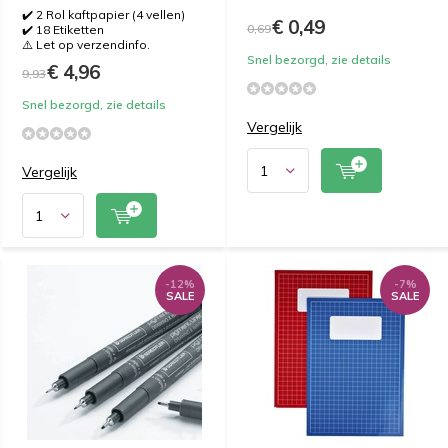
✔️ 2 Rol kaftpapier (4 vellen)
€ 0,49
0,69
✔️ 18 Etiketten
⚠️ Let op verzendinfo.
Snel bezorgd, zie details
€ 4,96
9,93
Snel bezorgd, zie details
Vergelijk
Vergelijk
-12%
-7%
SALE
SALE