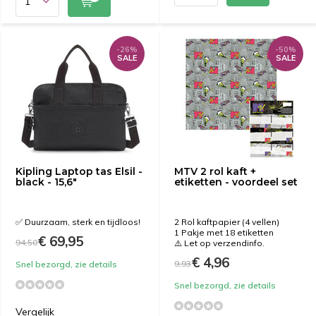
-26%
-50%
SALE
SALE
Kipling Laptop tas Elsil -
MTV 2 rol kaft +
black - 15,6"
etiketten - voordeel set
✅ Duurzaam, sterk en tijdloos!
2 Rol kaftpapier (4 vellen)
1 Pakje met 18 etiketten
€ 69,95
94,50
⚠️ Let op verzendinfo.
€ 4,96
9,93
Snel bezorgd, zie details
Snel bezorgd, zie details
Vergelijk