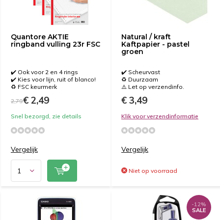
Quantore AKTIE
Natural / kraft
ringband vulling 23r FSC
Kaftpapier - pastel
groen
✔️ Ook voor 2 en 4 rings
✔️ Scheurvast
✔️ Kies voor lijn, ruit of blanco!
♻️ Duurzaam
♻️ FSC keurmerk
⚠️ Let op verzendinfo.
€ 2,49
€ 3,49
2,79
Snel bezorgd, zie details
Klik voor verzendinformatie
Vergelijk
Vergelijk
Niet op voorraad
-12%
SALE