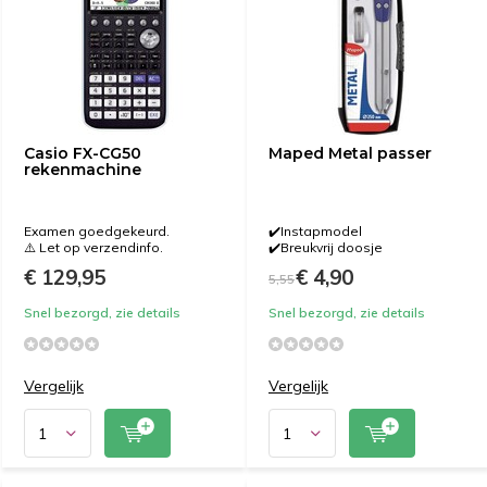
Casio FX-CG50
Maped Metal passer
rekenmachine
Examen goedgekeurd.
✔️Instapmodel
⚠️ Let op verzendinfo.
✔️Breukvrij doosje
€ 129,95
€ 4,90
5,55
Snel bezorgd, zie details
Snel bezorgd, zie details
Vergelijk
Vergelijk