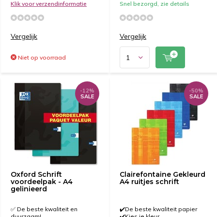
Klik voor verzendinformatie
Snel bezorgd, zie details
Vergelijk
Vergelijk
Niet op voorraad
-12%
-50%
SALE
SALE
Oxford Schrift
Clairefontaine Gekleurd
voordeelpak - A4
A4 ruitjes schrift
gelinieerd
✅ De beste kwaliteit en
✔️De beste kwaliteit papier
duurzaam!
✔️Kies je kleur