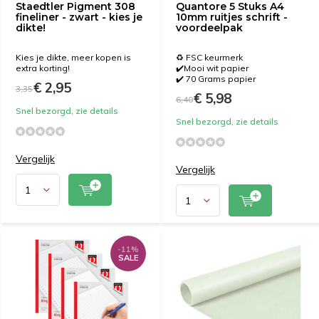
Staedtler Pigment 308
Quantore 5 Stuks A4
fineliner - zwart - kies je
10mm ruitjes schrift -
dikte!
voordeelpak
Kies je dikte, meer kopen is
♻️ FSC keurmerk
extra korting!
✔️Mooi wit papier
✔️ 70 Grams papier
€ 2,95
3,35
€ 5,98
6,40
Snel bezorgd, zie details
Snel bezorgd, zie details
Vergelijk
Vergelijk
-11%
SALE