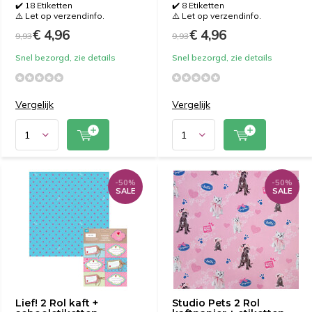
✔️ 18 Etiketten
✔️ 8 Etiketten
⚠️ Let op verzendinfo.
⚠️ Let op verzendinfo.
€ 4,96
€ 4,96
9,93
9,93
Snel bezorgd, zie details
Snel bezorgd, zie details
Vergelijk
Vergelijk
-50%
-50%
SALE
SALE
Lief! 2 Rol kaft +
Studio Pets 2 Rol