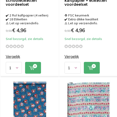
schooletiketten
kaftpapier + etiketten
voordeelset
voordeelset
✔️ 2 Rol kaftpapier (4 vellen)
♻️ FSC keurmerk
✔️ 18 Etiketten
✔️ Extra dikke kwaliteit
⚠️ Let op verzendinfo.
⚠️ Let op verzendinfo.
€ 4,96
€ 4,96
9,93
9,93
Snel bezorgd, zie details
Snel bezorgd, zie details
Vergelijk
Vergelijk