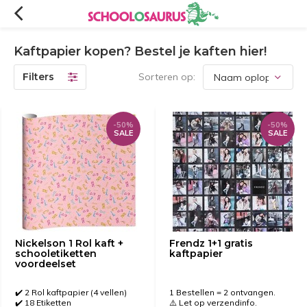
Kaftpapier kopen? Bestel je kaften hier!
Filters
Sorteren op:
-50%
-50%
SALE
SALE
Nickelson 1 Rol kaft +
Frendz 1+1 gratis
schooletiketten
kaftpapier
voordeelset
✔️ 2 Rol kaftpapier (4 vellen)
1 Bestellen = 2 ontvangen.
✔️ 18 Etiketten
⚠️ Let op verzendinfo.