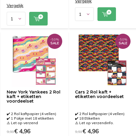
Vergelijk
Vergelijk
-50%
-50%
SALE
SALE
New York Yankees 2 Rol
Cars 2 Rol kaft +
kaft + etiketten
etiketten voordeelset
voordeelset
✔️ 2 Rol kaftpapier (4 vellen)
✔️ 2 Rol kaftpapier (4 vellen)
✔️ 1 Pakje met 18 etiketten
✔️ 18 Etiketten
⚠️ Let op verzend
⚠️ Let op verzendinfo.
€ 4,96
€ 4,96
9,93
9,93