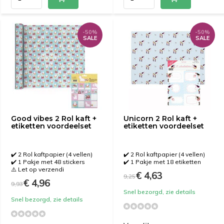
-50%
-50%
SALE
SALE
Good vibes 2 Rol kaft +
Unicorn 2 Rol kaft +
etiketten voordeelset
etiketten voordeelset
✔️ 2 Rol kaftpapier (4 vellen)
✔️ 2 Rol kaftpapier (4 vellen)
✔️ 1 Pakje met 48 stickers
✔️ 1 Pakje met 18 etiketten
⚠️ Let op verzendi
€ 4,63
9,25
€ 4,96
9,93
Snel bezorgd, zie details
Snel bezorgd, zie details