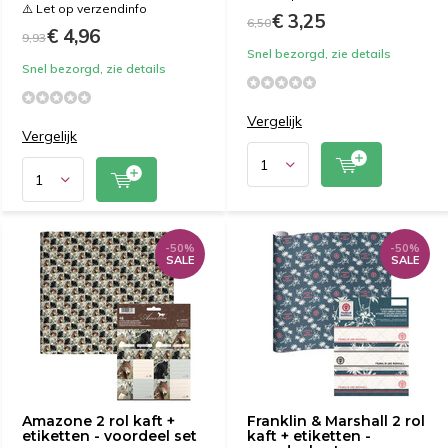
⚠️ Let op verzendinfo
€ 3,25
6,50
€ 4,96
9,93
Snel bezorgd, zie details
Snel bezorgd, zie details
Vergelijk
Vergelijk
-50%
-50%
SALE
SALE
Amazone 2 rol kaft +
Franklin & Marshall 2 rol
etiketten - voordeel set
kaft + etiketten -