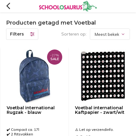
Producten getagd met Voetbal
Filters
Sorteren op:
-27%
SALE
Voetbal international
Voetbal international
Rugzak - blauw
Kaftpapier - zwart/wit
✔️ Compact ca. 17l
⚠️ Let op verzendinfo.
✔️ 2 Ritsvakken