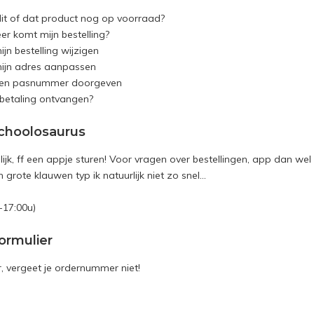
it of dat product nog op voorraad?
r komt mijn bestelling?
mijn bestelling wijzigen
 mijn adres aanpassen
 een pasnummer doorgeven
n betaling ontvangen?
choolosaurus
ijk, ff een appje sturen! Voor vragen over bestellingen, app dan wel
 grote klauwen typ ik natuurlijk niet zo snel...
5
-17:00u)
ormulier
r, vergeet je ordernummer niet!