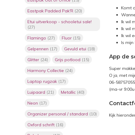
Komt d
Eastpak Padded Pak'R
(20)
Wannee
Etui uitverkoop - schooletui sale!
Ik wil 
(27)
Ik wil
Ik wil
Flamingo
(27)
Fluor
(15)
Is mij
Gelpennen
(17)
Gevuld etui
(18)
App de s
Glitter
(24)
Grijs potlood
(15)
Super makkel
Harmony Collectie
(24)
O ja, met mijn
Laptop rugzak
(17)
06-5875705
(ma-vr 9:00u
Luipaard
(21)
Metallic
(40)
Contactf
Neon
(17)
Organizer personal / standard
(10)
Kijk hieronde
Oxford schrift
(16)