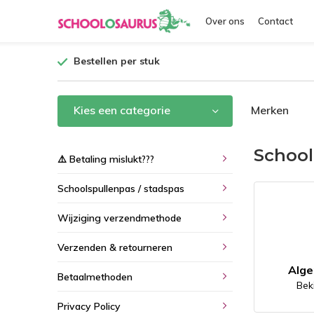
Over ons
Contact
Bestellen per stuk
Kies een categorie
Merken
School
⚠️ Betaling mislukt???
Schoolspullenpas / stadspas
Wijziging verzendmethode
Verzenden & retourneren
Alg
Betaalmethoden
Bek
Privacy Policy