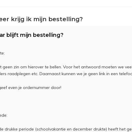
er krijg ik mijn bestelling?
ar blijft mijn bestelling?
te:
t geen zin om hierover te bellen. Voor het antwoord moeten we veela
ers raadplegen etc. Daarnaast kunnen we je geen link in een telefo
geef even je ordernummer door!
ede:
de drukke periode (schoolvakantie en december drukte) heeft het g