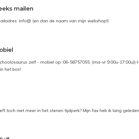
eeks mailen
mailadres: info@ (en dan de naam van mijn webshop!)
obiel
schoolosaurus zelf - mobiel op: 06-58757055. (ma-vr 9:00u-17:00u)) Ha
in het bos!
eft toch niet meer in het stenen tijdperk? Mijn fax heb ik lang gelede