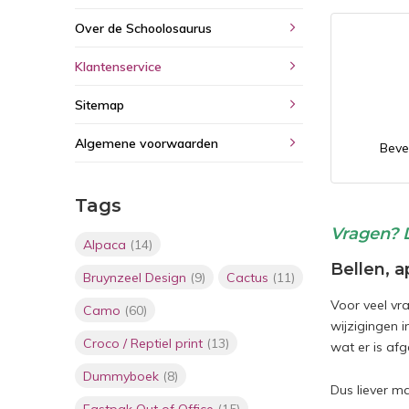
Over de Schoolosaurus
Klantenservice
Sitemap
Algemene voorwaarden
Beve
Tags
Vragen? D
Alpaca
(14)
Bellen, 
Bruynzeel Design
(9)
Cactus
(11)
Voor veel vr
Camo
(60)
wijzigingen i
Croco / Reptiel print
(13)
wat er is af
Dummyboek
(8)
Dus liever ma
Eastpak Out of Office
(15)