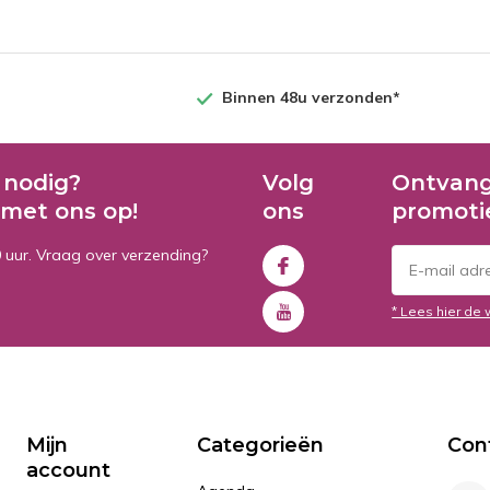
Binnen 48u verzonden*
 nodig?
Volg
Ontvang
met ons op!
ons
promoti
0 uur. Vraag over verzending?
* Lees hier de 
Mijn
Categorieën
Con
account