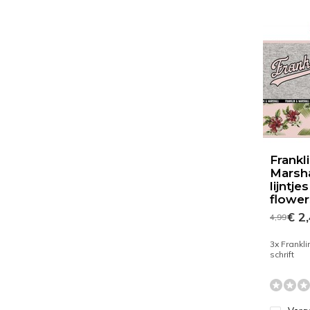
Frankl
Marsha
lijntje
flower
€ 2
4,99
3x Frankli
schrift