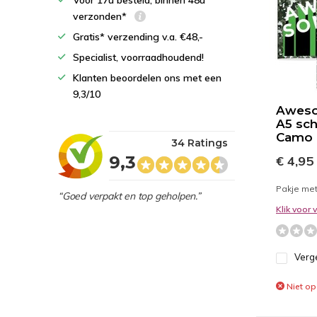
Voor 17u besteld, binnen 48u
verzonden*
Gratis* verzending v.a. €48,-
Specialist, voorraadhoudend!
Klanten beoordelen ons met een
9,3/10
Aweso
A5 schr
Camo
34 Ratings
9,3
€ 4,95
Pakje met 
“Goed verpakt en top geholpen.”
Klik voor
Verge
Niet op