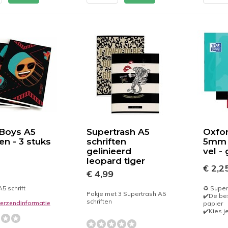
 Boys A5
Supertrash A5
Oxfor
ten - 3 stuks
schriften
5mm 
gelinieerd
vel -
leopard tiger
€ 2,2
€ 4,99
A5 schrift
♻️ Supe
Pakje met 3 Supertrash A5
✔️De bes
schriften
 verzendinformatie
papier
✔️Kies je