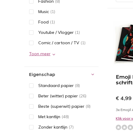
Fashion
(8)
Music
(1)
Food
(1)
Youtube / Vlogger
(1)
Comic / cartoon / TV
(1)
Toon meer
Eigenschap
Emoji
schrif
Standaard papier
(8)
Beter (witter) papier
(26)
€ 4,99
Beste (superwit) papier
(8)
3x Emojil 
Met kantlijn
(48)
Klik voor
Zonder kantlijn
(7)