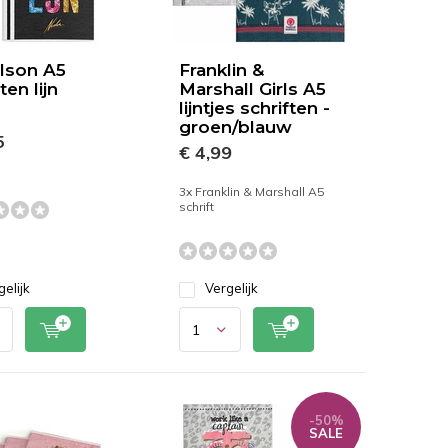
lson A5
Franklin &
ten lijn
Marshall Girls A5
lijntjes schriften -
groen/blauw
5
€ 4,99
3x Franklin & Marshall A5
schrift
gelijk
Vergelijk
-50%
SALE