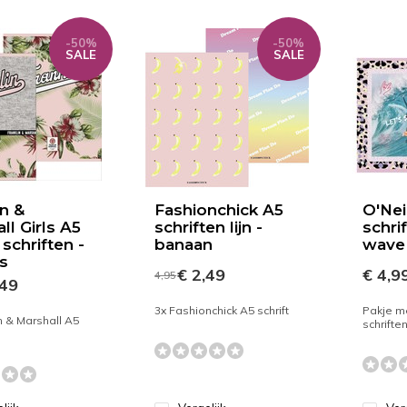
-50%
-50%
SALE
SALE
in &
Fashionchick A5
O'Nei
ll Girls A5
schriften lijn -
schri
s schriften -
banaan
wave
s
€ 2,49
€ 4,9
4,95
,49
3x Fashionchick A5 schrift
Pakje me
n & Marshall A5
schrifte