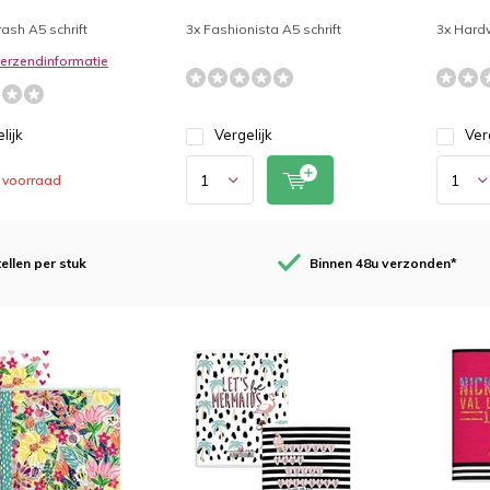
ash A5 schrift
3x Fashionista A5 schrift
3x Hardw
 verzendinformatie
lijk
Vergelijk
Ver
 voorraad
ellen per stuk
Binnen 48u verzonden*