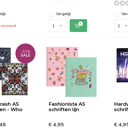
lijk
Vergelijk
Ver
 voorraad
-50%
SALE
rash A5
Fashionista A5
Hardw
ten - Who
schriften lijn
schrif
,49
€ 4,95
€ 4,9