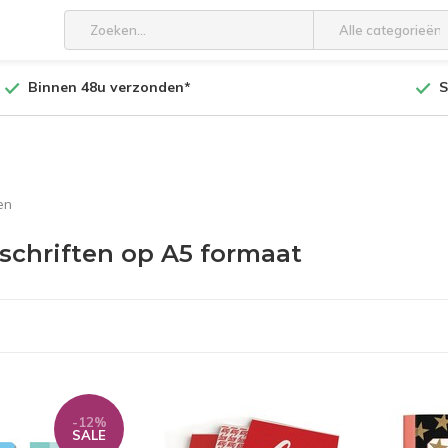
Alle categorieën
Binnen 48u verzonden*
S
en
schriften op A5 formaat
-12%
SALE