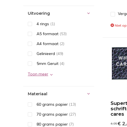
Uitvoering
Verge
4 rings
(1)
Niet op
A5 formaat
(53)
A4 formaat
(2)
Gelinieerd
(49)
5mm Geruit
(4)
Toon meer
Materiaal
Supert
60 grams papier
(13)
schrif
cares
70 grams papier
(27)
€ 2
4,95
80 grams papier
(7)