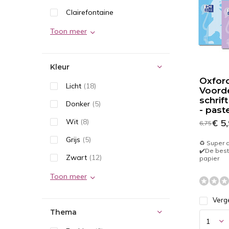
Clairefontaine
Toon meer
Kleur
Oxford
Licht
(18)
Voorde
schrift
Donker
(5)
- past
Wit
(8)
€ 5
6,75
Grijs
(5)
♻️ Super
✔️De best
Zwart
(12)
papier
Toon meer
Verge
Thema