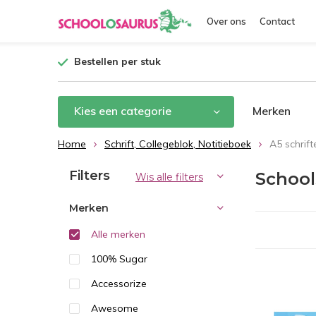
Over ons
Contact
Bestellen per stuk
Kies een categorie
Merken
Home
Schrift, Collegeblok, Notitieboek
A5 schrift
Filters
School
Wis alle filters
Merken
Alle merken
100% Sugar
Accessorize
Awesome