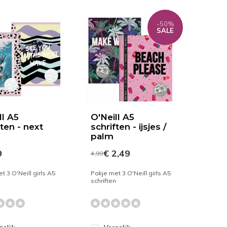
-50%
SALE
ll A5
O'Neill A5
ften - next
schriften - ijsjes /
palm
9
€ 2,49
4,99
t 3 O'Neill girls A5
Pakje met 3 O'Neill girls A5
n
schriften