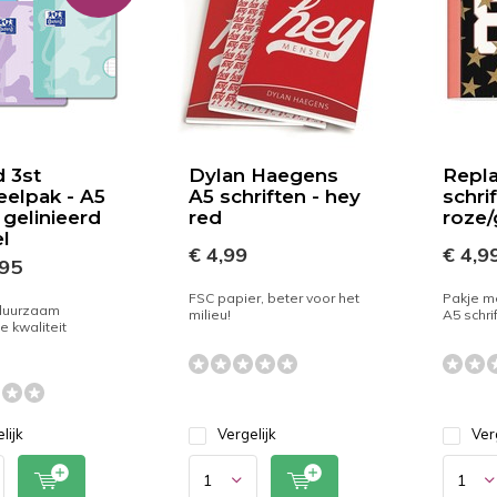
 3st
Dylan Haegens
Repla
elpak - A5
A5 schriften - hey
schri
 gelinieerd
red
roze/g
el
€ 4,99
€ 4,9
,95
FSC papier, beter voor het
Pakje me
 duurzaam
milieu!
A5 schri
e kwaliteit
lijk
Vergelijk
Ver