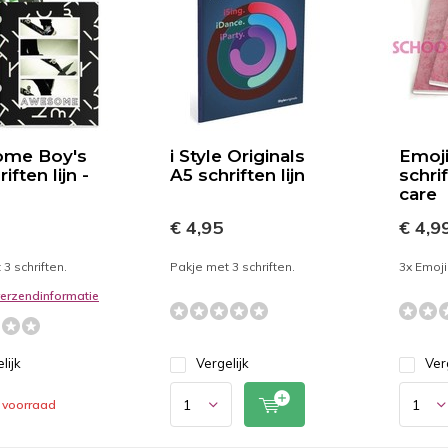
me Boy's
i Style Originals
Emoji
iften lijn -
A5 schriften lijn
schrif
care
€ 4,95
€ 4,9
3 schriften.
Pakje met 3 schriften.
3x Emojil
 verzendinformatie
lijk
Vergelijk
Ver
 voorraad