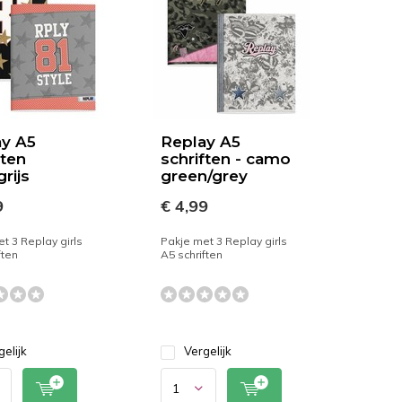
y A5
Replay A5
ften
schriften - camo
rijs
green/grey
9
€ 4,99
t 3 Replay girls
Pakje met 3 Replay girls
ften
A5 schriften
gelijk
Vergelijk