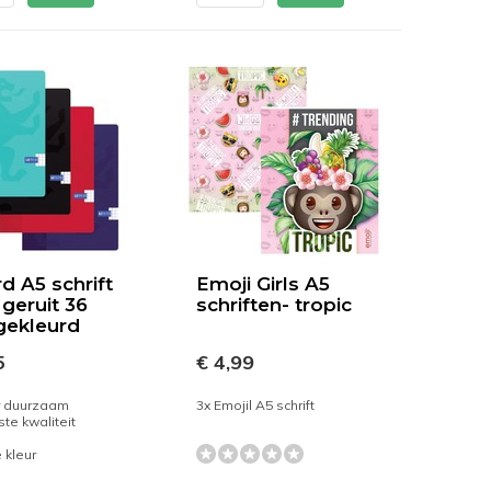
d A5 schrift
Emoji Girls A5
geruit 36
schriften- tropic
 gekleurd
5
€ 4,99
r duurzaam
3x Emojil A5 schrift
te kwaliteit
 kleur