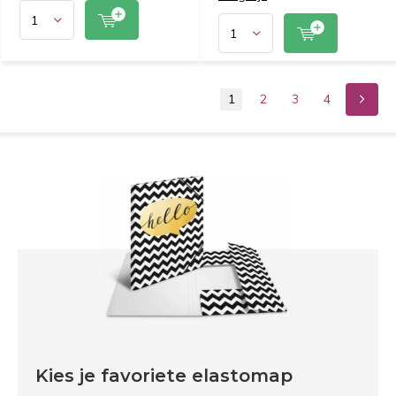
1
2
3
4
Kies je favoriete elastomap