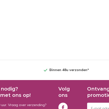
Binnen 48u verzonden*
 nodig?
Volg
Ontvang
met ons op!
ons
promoti
0 uur. Vraag over verzending?