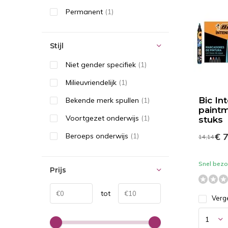
Permanent
(1)
Stijl
Niet gender specifiek
(1)
Milieuvriendelijk
(1)
Bic In
Bekende merk spullen
(1)
paintm
Voortgezet onderwijs
(1)
stuks
€ 7
Beroeps onderwijs
(1)
14,14
Snel bezor
Prijs
tot
Verge