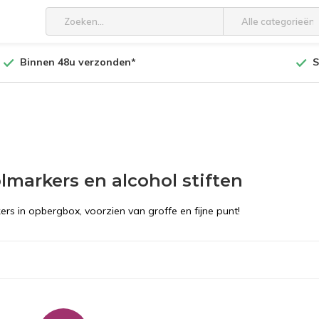
Alle categorieën
Binnen 48u verzonden*
S
lmarkers en alcohol stiften
rs in opbergbox, voorzien van groffe en fijne punt!