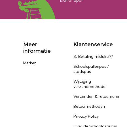
Mail of app!
Meer
Klantenservice
informatie
⚠️ Betaling mislukt???
Merken
Schoolspullenpas /
stadspas
Wijziging
verzendmethode
Verzenden & retourneren
Betaalmethoden
Privacy Policy
Over de Schoolosaurus