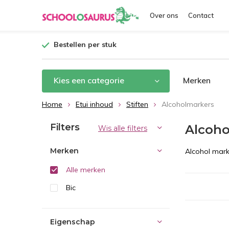
Over ons
Contact
Bestellen per stuk
Kies een categorie
Merken
Home
Etui inhoud
Stiften
Alcoholmarkers
Filters
Alcoho
Wis alle filters
Merken
Alcohol marke
Alle merken
Bic
Eigenschap