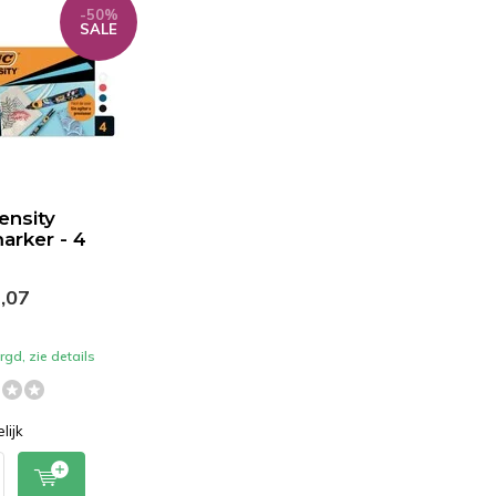
-50%
SALE
tensity
arker - 4
,07
gd, zie details
lijk