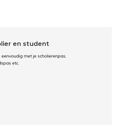
lier en student
al eenvoudig met je scholierenpas,
adspas etc.