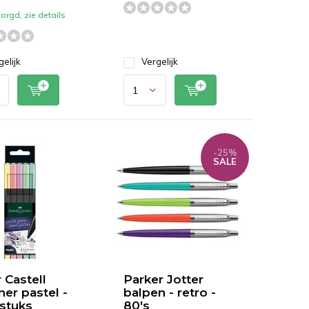
orgd, zie details
gelijk
Vergelijk
-25%
SALE
 Castell
Parker Jotter
ner pastel -
balpen - retro -
 stuks
80's