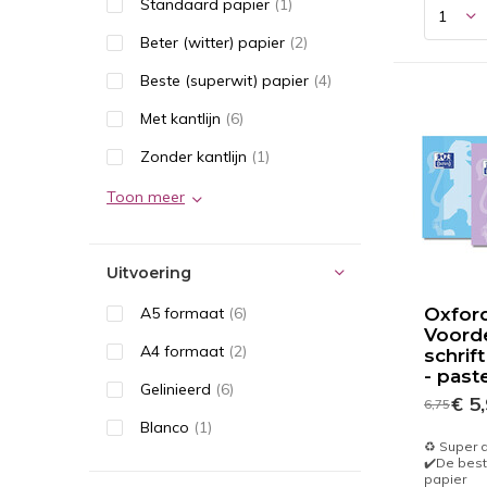
Standaard papier
(1)
Beter (witter) papier
(2)
Beste (superwit) papier
(4)
Met kantlijn
(6)
Zonder kantlijn
(1)
Toon meer
Uitvoering
A5 formaat
(6)
Oxford
Voorde
A4 formaat
(2)
schrift
- past
Gelinieerd
(6)
€ 5
6,75
Blanco
(1)
♻️ Super
✔️De best
papier