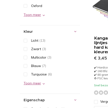
Oxford
Toon meer
Kleur
Kanga
Licht
(13)
lijntje
hard k
Zwart
(3)
kleure
Multicolor
(3)
€ 3,45
Blauw
(7)
✔️ Hardco
✔️ 160 Blz
Turquoise
(6)
✔️ 80 gra
♻️ FSC ke
Toon meer
Snel bezor
Eigenschap
Verge