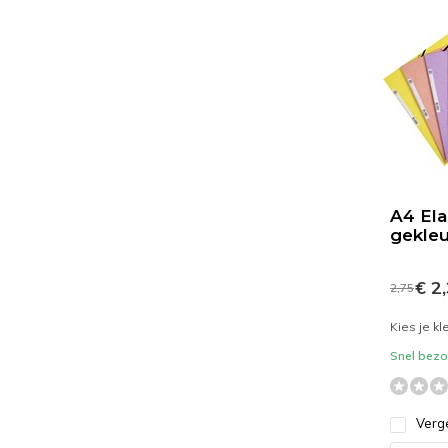
A4 El
gekleu
€ 2
2,75
Kies je kl
Snel bezor
Verge