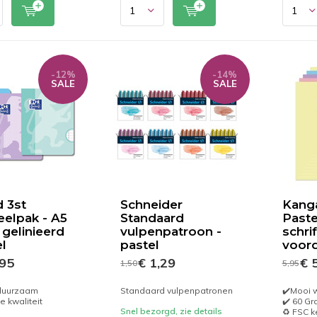
-12%
-14%
SALE
SALE
 3st
Schneider
Kang
elpak - A5
Standaard
Pastel
 gelinieerd
vulpenpatroon -
schrif
el
pastel
voor
,95
€ 1,29
€ 5
1,50
5,95
 duurzaam
Standaard vulpenpatronen
✔️Mooi w
e kwaliteit
✔️ 60 G
Snel bezorgd, zie details
♻️ FSC 