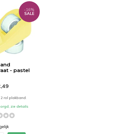
-16%
SALE
band
aat - pastel
,49
f 2 rol plakband.
orgd, zie details
gelijk