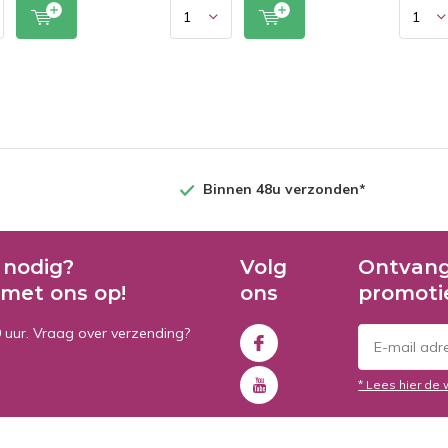
Binnen 48u verzonden*
 nodig?
Volg
Ontvang
met ons op!
ons
promoti
0 uur. Vraag over verzending?
* Lees hier de 