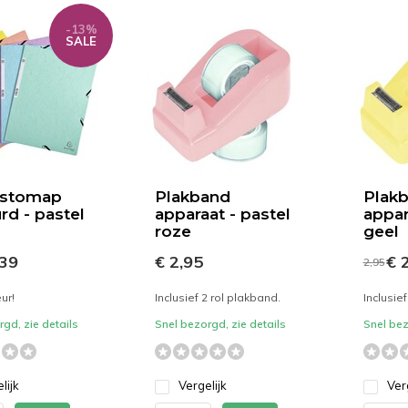
-13%
SALE
astomap
Plakband
Plak
rd - pastel
apparaat - pastel
appar
roze
geel
,39
€ 2,95
€ 2
2,95
eur!
Inclusief 2 rol plakband.
Inclusie
gd, zie details
Snel bezorgd, zie details
Snel bez
lijk
Vergelijk
Ver