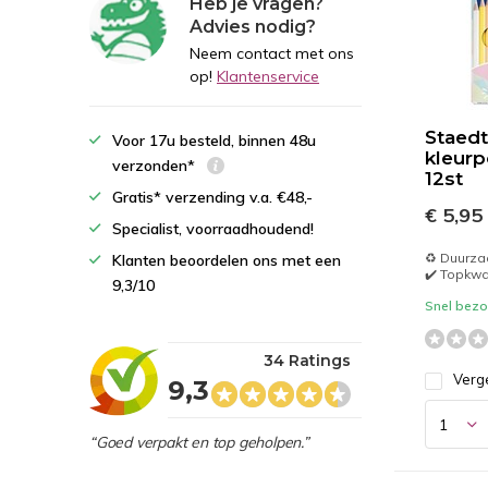
Heb je vragen?
Advies nodig?
Neem contact met ons
op!
Klantenservice
Staedt
Voor 17u besteld, binnen 48u
kleurp
verzonden*
12st
Gratis* verzending v.a. €48,-
€ 5,95
Specialist, voorraadhoudend!
♻️ Duurz
Klanten beoordelen ons met een
✔️ Topkwal
9,3/10
Snel bezor
34 Ratings
Verge
9,3
“Goed verpakt en top geholpen.”