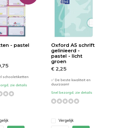
tten - pastel
Oxford A5 schrift
gelinieerd -
pastel - licht
groen
,75
€ 2,25
l schooletiketten
✅ De beste kwaliteit en
duurzaam!
orgd, zie details
Snel bezorgd, zie details
gelijk
Vergelijk