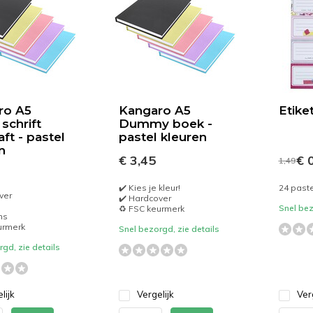
ro A5
Kangaro A5
Etike
s schrift
Dummy boek -
aft - pastel
pastel kleuren
n
€ 3,45
€ 0
1,49
✔️ Kies je kleur!
24 paste
ver
✔️ Hardcover
Snel bez
♻️ FSC keurmerk
ms
urmerk
Snel bezorgd, zie details
gd, zie details
lijk
Vergelijk
Ver