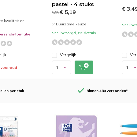
pastel - 4 stuks
€ 3,4
€ 5,19
6,98
e kwaliteit en
✅ Duurzame keuze
Snel bez
!
Snel bezorgd, zie details
 verzendinformatie
lijk
Vergelijk
Ver
 voorraad
ellen per stuk
Binnen 48u verzonden*