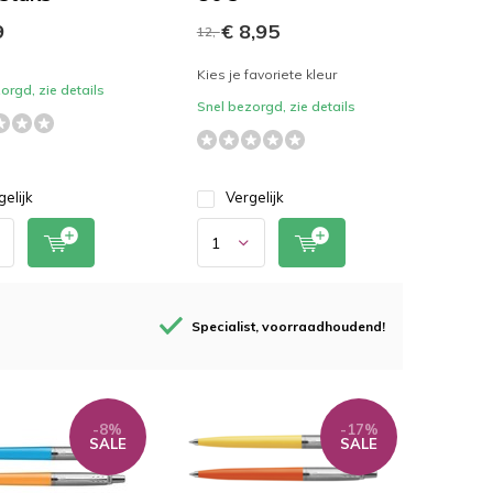
9
€ 8,95
12,-
Kies je favoriete kleur
orgd, zie details
Snel bezorgd, zie details
gelijk
Vergelijk
Specialist, voorraadhoudend!
-8%
-17%
SALE
SALE