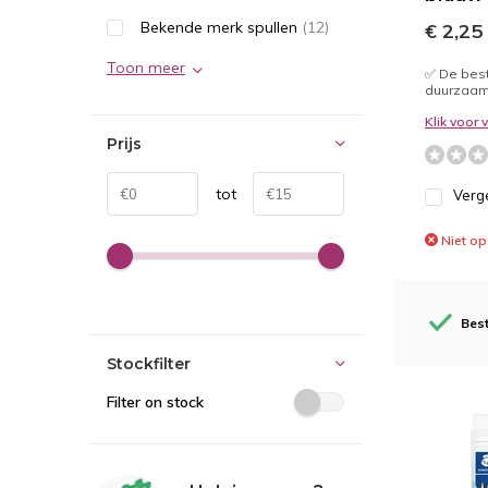
Bekende merk spullen
(12)
€ 2,25
Toon meer
✅ De best
duurzaam
Klik voor
Prijs
tot
Verge
Niet op
Best
Stockfilter
Filter on stock