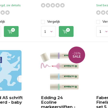
gd, zie details
Snel bez
lijk
Vergelijk
Ver
-26%
SALE
 A5 schrift
Edding 24
Faber
eerd - baby
Ecoline
Fineli
markeerstiften -
set 5