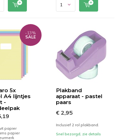
-13%
SALE
aro 5x
Plakband
 A4 lijntjes
apparaat - pastel
t -
paars
deelpak
€ 2,95
,19
Inclusief 2 rol plakband.
it papier
rams papier
Snel bezorgd, zie details
keurmerk