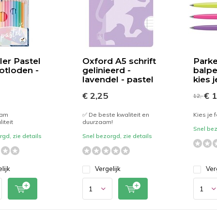
ler Pastel
Oxford A5 schrift
Parke
otloden -
gelinieerd -
balpe
lavendel - pastel
kies j
€ 2,25
€ 1
12,-
aam
✅ De beste kwaliteit en
Kies je 
iteit
duurzaam!
Snel bez
gd, zie details
Snel bezorgd, zie details
lijk
Vergelijk
Ver