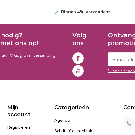
Binnen 48u verzonden*
 nodig?
Volg
Ontvang
met ons op!
ons
promoti
0 uur. Vraag over verzending?
* Lees hier de 
Mijn
Categorieën
Con
account
Agenda
Registreren
Schrift, Collegeblok,