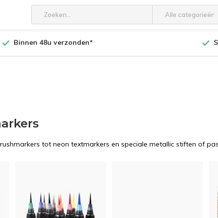
Alle categorieën
Binnen 48u verzonden*
S
markers
brushmarkers tot neon textmarkers en speciale metallic stiften of paste