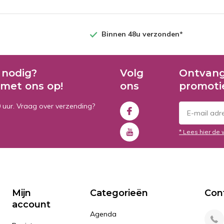
Binnen 48u verzonden*
 nodig?
Volg
Ontvang
met ons op!
ons
promoti
0 uur. Vraag over verzending?
* Lees hier de 
Mijn
Categorieën
Con
account
Agenda