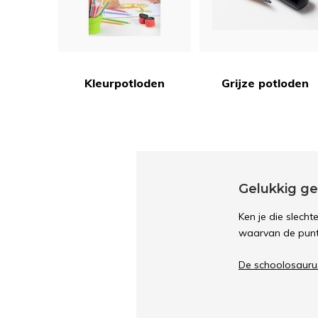
Kleurpotloden
Grijze potloden
Gelukkig ge
Ken je die slech
waarvan de punte
De schoolosaurus