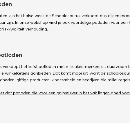
oden
len zijn het halve werk, de Schoolosaurus verkoopt dus alleen maar
ur zijn. In onze webshop vind je ook voordelige potloden voor een 
rijs-kwaliteit verhouding.
otloden
s verkoopt het liefst potloden met milieukeurmerken, uit duurzaa
ele winkelketens aanbieden. Dat komt mooi uit, want de schoolosaur
heden, giftige producten, kinderarbeid en bedrijven die milieuregel
iet dat potloden die voor een grijpstuiver in het vak liggen goed voo