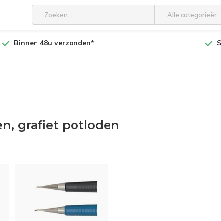
Alle categorieën
Binnen 48u verzonden*
S
en, grafiet potloden