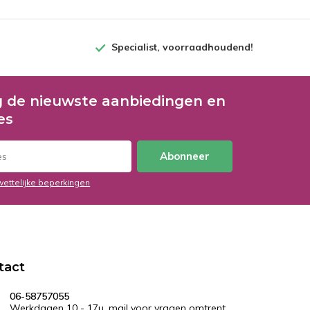
Specialist, voorraadhoudend!
 de nieuwste aanbiedingen en
es
Abonneer
wettelijke beperkingen
tact
06-58757055
Werkdagen 10 - 17u, mail voor vragen omtrent