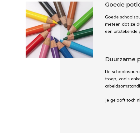
Goede potl
Goede schoolspul
meteen dat ze du
een uitstekende p
Duurzame p
De schoolosauru
troep, zoals enk
arbeidsomstandig
Je gelooft toch n