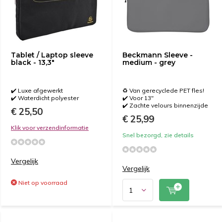
Tablet / Laptop sleeve
Beckmann Sleeve -
black - 13,3"
medium - grey
✔️ Luxe afgewerkt
♻️ Van gerecyclede PET fles!
✔️ Waterdicht polyester
✔️ Voor 13"
✔️ Zachte velours binnenzijde
€ 25,50
€ 25,99
Klik voor verzendinformatie
Snel bezorgd, zie details
Vergelijk
Vergelijk
Niet op voorraad