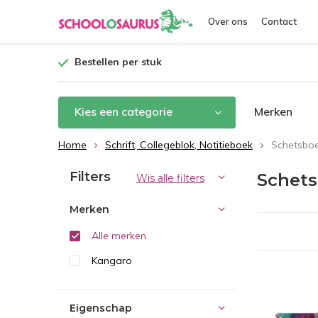
Over ons
Contact
Bestellen per stuk
Kies een categorie
Merken
Home
Schrift, Collegeblok, Notitieboek
Schetsboe
Filters
Schets
Wis alle filters
Merken
Alle merken
Kangaro
Eigenschap