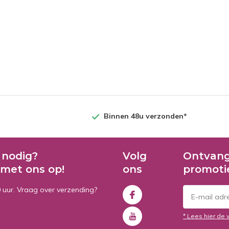
Binnen 48u verzonden*
 nodig?
Volg
Ontvang
met ons op!
ons
promoti
0 uur. Vraag over verzending?
* Lees hier de 