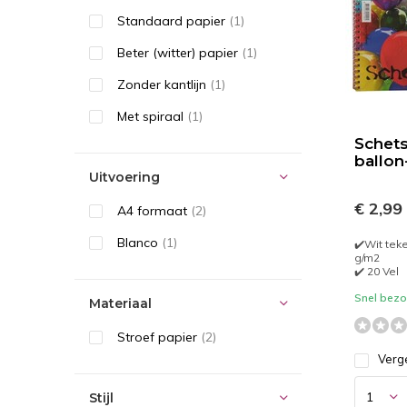
Standaard papier
(1)
Beter (witter) papier
(1)
Zonder kantlijn
(1)
Met spiraal
(1)
Schet
ballon
Uitvoering
€ 2,99
A4 formaat
(2)
Blanco
(1)
✔️Wit tek
g/m2
✔️ 20 Vel
Snel bezor
Materiaal
Stroef papier
(2)
Verge
Stijl