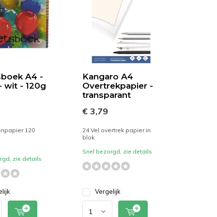
sboek A4 -
Kangaro A4
- wit - 120g
Overtrekpapier -
transparant
€ 3,79
enpapier 120
24 Vel overtrek papier in
blok
Snel bezorgd, zie details
gd, zie details
lijk
Vergelijk