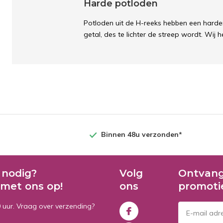
Harde potloden
Potloden uit de H-reeks hebben een harder
getal, des te lichter de streep wordt. Wij
Binnen 48u verzonden*
 nodig?
Volg
Ontvang
met ons op!
ons
promoti
0 uur. Vraag over verzending?