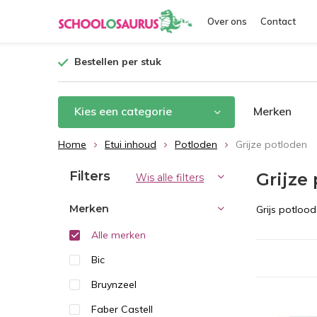
Over ons
Contact
Bestellen per stuk
Kies een categorie
Merken
Home
Etui inhoud
Potloden
Grijze potloden
Filters
Grijze
Wis alle filters
Merken
Grijs potloo
Alle merken
Bic
Bruynzeel
Faber Castell