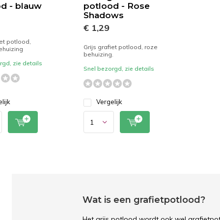
d - blauw
potlood - Rose
Shadows
€ 1,29
iet potlood,
Grijs grafiet potlood, roze
ehuizing
behuizing.
gd, zie details
Snel bezorgd, zie details
lijk
Vergelijk
Wat is een grafietpotlood?
Het grijs potlood wordt ook wel grafietpo