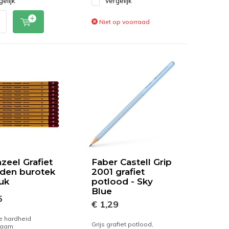
gelijk
Vergelijk
Niet op voorraad
zeel Grafiet
Faber Castell Grip
den burotek
2001 grafiet
tuk
potlood - Sky
Blue
5
€ 1,29
je hardheid
Grijs grafiet potlood,
zaam