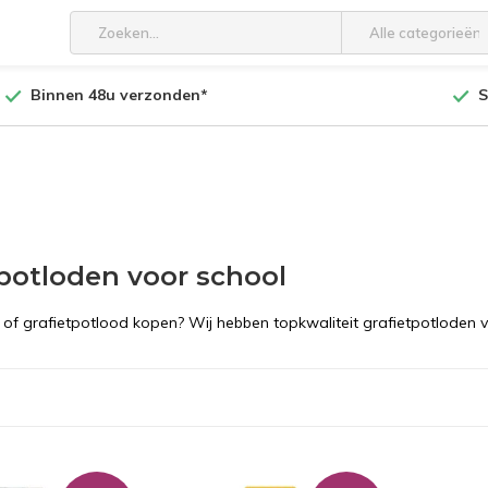
Alle categorieën
Binnen 48u verzonden*
S
 potloden voor school
d of grafietpotlood kopen? Wij hebben topkwaliteit grafietpotloden 