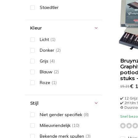
Staedtler
Kleur
Licht
(1)
Donker
(2)
Bruyn
Grijs
(4)
Graphi
Blauw
(2)
potlod
stuks 
Roze
(1)
€ 1
15,21
✔️ 12 Gri
Stijl
✔️ 2H t/m 
♻️ Duurz
Niet gender specifiek
(8)
Snel bezor
Milieuvriendelijk
(10)
Bekende merk spullen
(3)