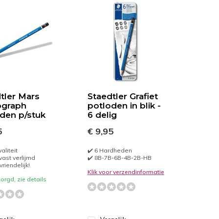
tler Mars
Staedtler Grafiet
graph
potloden in blik -
den p/stuk
6 delig
5
€ 9,95
aliteit
✔️ 6 Hardheden
vast verlijmd
✔️ 8B-7B-6B-4B-2B-HB
vriendelijk!
Klik voor verzendinformatie
orgd, zie details