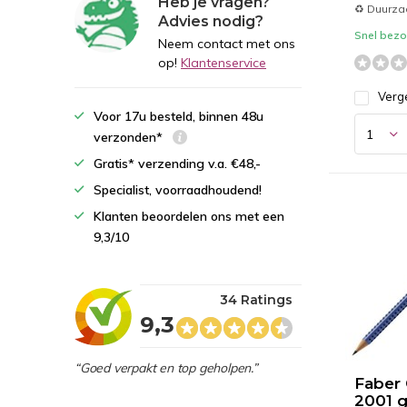
Heb je vragen?
♻️ Duurz
Advies nodig?
Snel bezor
Neem contact met ons
op!
Klantenservice
Verge
Voor 17u besteld, binnen 48u
verzonden*
Gratis* verzending v.a. €48,-
Specialist, voorraadhoudend!
Klanten beoordelen ons met een
9,3/10
34 Ratings
9,3
“Goed verpakt en top geholpen.”
Faber 
2001 g