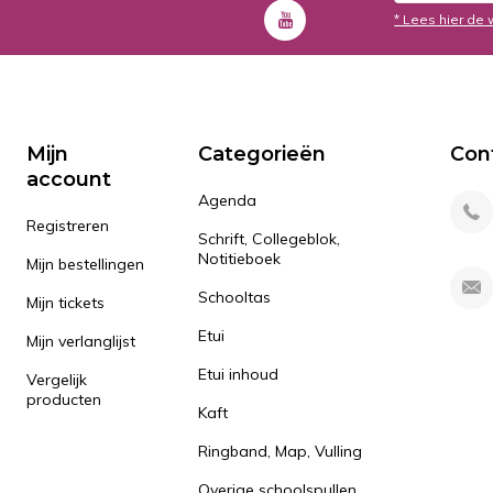
* Lees hier de 
Mijn
Categorieën
Con
account
Agenda
Registreren
Schrift, Collegeblok,
Notitieboek
Mijn bestellingen
Schooltas
Mijn tickets
Etui
Mijn verlanglijst
Etui inhoud
Vergelijk
producten
Kaft
Ringband, Map, Vulling
Overige schoolspullen