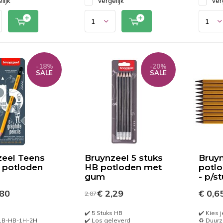
lijk
Vergelijk
Ver
-18%
-20%
SALE
SALE
zeel Teens
Bruynzeel 5 stuks
Bruyn
t potloden
HB potloden met
potlo
gum
- p/s
,80
€ 2,29
€ 0,6
2,87
✔️ 5 Stuks HB
✔️ Kies 
-1B-HB-1H-2H
✔️ Los geleverd
♻️ Duur