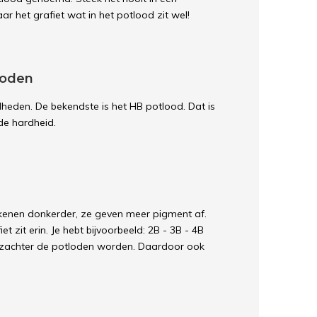
r het grafiet wat in het potlood zit wel!
loden
rdheden. De bekendste is het HB potlood. Dat is
de hardheid.
tekenen donkerder, ze geven meer pigment af.
t zit erin. Je hebt bijvoorbeeld: 2B - 3B - 4B
e zachter de potloden worden. Daardoor ook