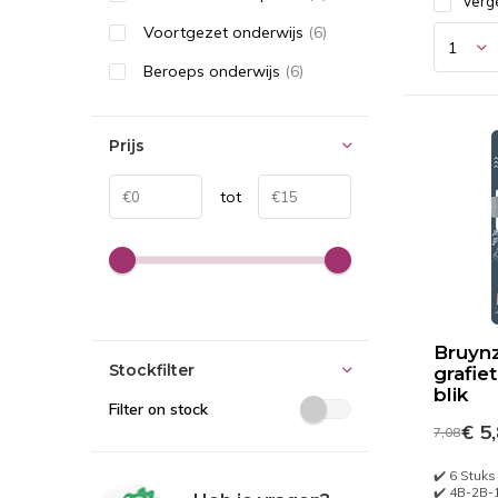
Verge
Voortgezet onderwijs
(6)
Beroeps onderwijs
(6)
Prijs
tot
Bruyn
Stockfilter
grafie
blik
Filter on stock
€ 5
7,08
✔️ 6 Stuks
✔️ 4B-2B