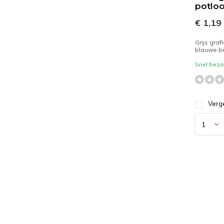
potloo
€ 1,19
Grijs graf
blauwe b
Snel bezor
Verge