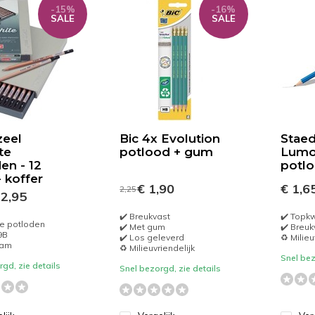
-15%
-16%
SALE
SALE
zeel
Bic 4x Evolution
Staed
te
potlood + gum
Lumo
en - 12
potlo
- koffer
€ 1,90
€ 1,6
2,25
2,95
✔️ Breukvast
✔️ Topkw
jze potloden
✔️ Met gum
✔️ Breuk
9B
✔️ Los geleverd
♻️ Milieu
aam
♻️ Milieuvriendelijk
Snel bez
gd, zie details
Snel bezorgd, zie details