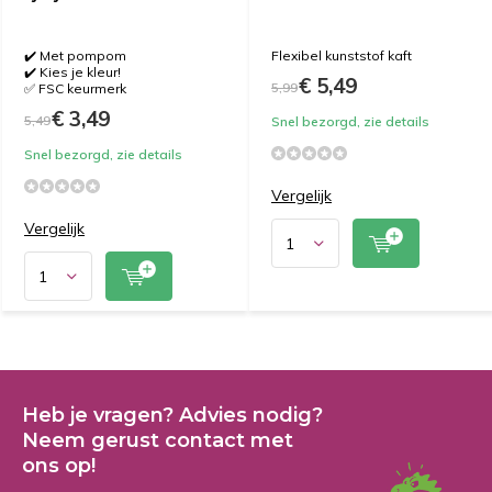
✔️ Met pompom
Flexibel kunststof kaft
✔️ Kies je kleur!
€ 5,49
5,99
✅ FSC keurmerk
€ 3,49
5,49
Snel bezorgd, zie details
Snel bezorgd, zie details
Vergelijk
Vergelijk
Heb je vragen? Advies nodig?
Neem gerust contact met
ons op!