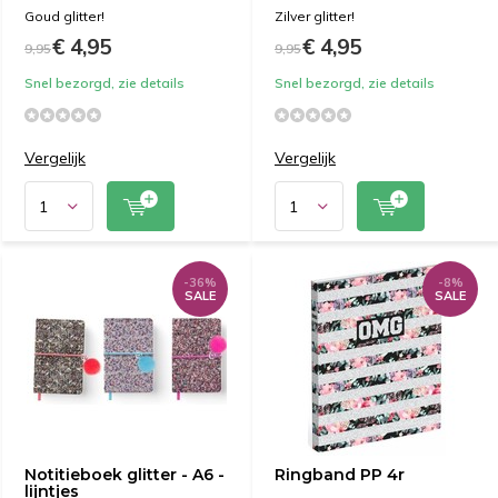
Goud glitter!
Zilver glitter!
€ 4,95
€ 4,95
9,95
9,95
Snel bezorgd, zie details
Snel bezorgd, zie details
Vergelijk
Vergelijk
-36%
-8%
SALE
SALE
Notitieboek glitter - A6 -
Ringband PP 4r
lijntjes