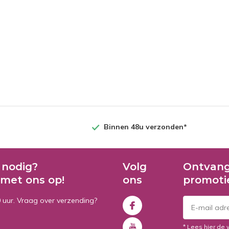
Binnen 48u verzonden*
 nodig?
Volg
Ontvang
met ons op!
ons
promoti
0 uur. Vraag over verzending?
* Lees hier de 