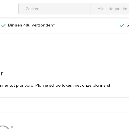
Alle categorieën
Binnen 48u verzonden*
S
r
ner tot planbord. Plan je schooltaken met onze planners!