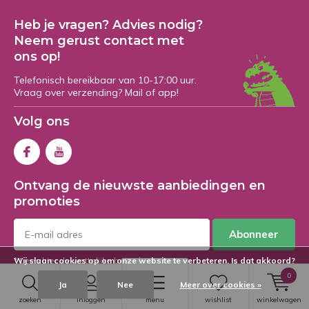
Heb je vragen? Advies nodig?
Neem gerust contact met
ons op!
Telefonisch bereikbaar van 10-17:00 uur.
Vraag over verzending? Mail of app!
Volg ons
Ontvang de nieuwste aanbiedingen en
promoties
Abonneer
* Lees hier de wettelijke beperkingen
Wij slaan cookies op om onze website te verbeteren. Is dat akkoord?
0
Ja
Nee
Meer over cookies »
Meer informatie
zoeken
inloggen
menu
wishlist
winkelwagen