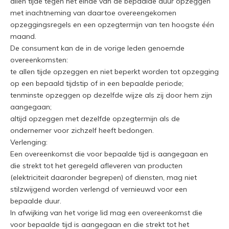
allen tijde tegen het einde van de bepaalde duur opzeggen
met inachtneming van daartoe overeengekomen
opzeggingsregels en een opzegtermijn van ten hoogste één
maand.
De consument kan de in de vorige leden genoemde
overeenkomsten:
te allen tijde opzeggen en niet beperkt worden tot opzegging
op een bepaald tijdstip of in een bepaalde periode;
tenminste opzeggen op dezelfde wijze als zij door hem zijn
aangegaan;
altijd opzeggen met dezelfde opzegtermijn als de
ondernemer voor zichzelf heeft bedongen.
Verlenging:
Een overeenkomst die voor bepaalde tijd is aangegaan en
die strekt tot het geregeld afleveren van producten
(elektriciteit daaronder begrepen) of diensten, mag niet
stilzwijgend worden verlengd of vernieuwd voor een
bepaalde duur.
In afwijking van het vorige lid mag een overeenkomst die
voor bepaalde tijd is aangegaan en die strekt tot het