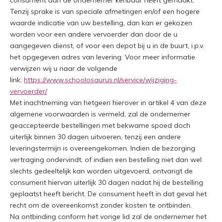
consument aan de ondernemer kenbaar heeft gemaakt.
Tenzij sprake is van speciale afmetingen en/of een hogere
waarde indicatie van uw bestelling, dan kan er gekozen
worden voor een andere vervoerder dan door de u
aangegeven dienst, of voor een depot bij u in de buurt, i.p.v.
het opgegeven adres van levering. Voor meer informatie
verwijzen wij u naar de volgende
link:
https://www.schoolosaurus.nl/service/wijziging-
vervoerder/
Met inachtneming van hetgeen hierover in artikel 4 van deze
algemene voorwaarden is vermeld, zal de ondernemer
geaccepteerde bestellingen met bekwame spoed doch
uiterlijk binnen 30 dagen uitvoeren, tenzij een andere
leveringstermijn is overeengekomen. Indien de bezorging
vertraging ondervindt, of indien een bestelling niet dan wel
slechts gedeeltelijk kan worden uitgevoerd, ontvangt de
consument hiervan uiterlijk 30 dagen nadat hij de bestelling
geplaatst heeft bericht. De consument heeft in dat geval het
recht om de overeenkomst zonder kosten te ontbinden.
Na ontbinding conform het vorige lid zal de ondernemer het