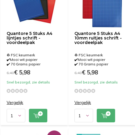
Quantore 5 Stuks A4
Quantore 5 Stuks A4
lijntjes schrift -
10mm ruitjes schrift -
voordeelpak
voordeelpak
♻️ FSC keurmerk
♻️ FSC keurmerk
✔️Mooi wit papier
✔️Mooi wit papier
✔️ 70 Grams papier
✔️ 70 Grams papier
€ 5,98
€ 5,98
6,40
6,40
Snel bezorgd, zie details
Snel bezorgd, zie details
Vergelijk
Vergelijk