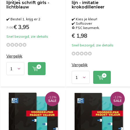
lijntjes schrift girls -
lijn - imitatie
lichtblauw
krokodillenleer
✔️ Bestel 1, krijg er 2
✔️ Kies je kleur!
✔️ Softcover
€ 3,95
7,90
♻️ FSC keurmerk.
€ 1,98
Snel bezorgd, zie details
Snel bezorgd, zie details
Vergelijk
Vergelijk
-12%
-12%
SALE
SALE