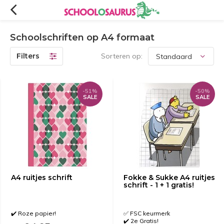
Schoolschriften op A4 formaat
Filters
Sorteren op:
-51%
-50%
SALE
SALE
A4 ruitjes schrift
Fokke & Sukke A4 ruitjes
schrift - 1 + 1 gratis!
✔️ Roze papier!
✅ FSC keurmerk
✔️ 2e Gratis!