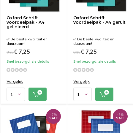
Oxford Schrift
Oxford Schrift
voordeelpak - A4
voordeelpak - A4 geruit
gelinieerd
✅ De beste kwaliteit en
✅ De beste kwaliteit en
duurzaam!
duurzaam!
€ 7,25
€ 7,25
8,25
8,25
Snel bezorgd, zie details
Snel bezorgd, zie details
Vergelijk
Vergelijk
-7%
-7%
SALE
SALE