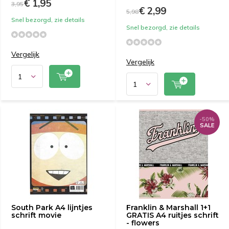
€ 1,95
3,95
€ 2,99
5,98
Snel bezorgd, zie details
Snel bezorgd, zie details
Vergelijk
Vergelijk
-50%
SALE
South Park A4 lijntjes
Franklin & Marshall 1+1
schrift movie
GRATIS A4 ruitjes schrift
- flowers