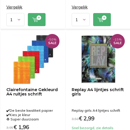
Vergelijk
Vergelijk
-50%
-15%
SALE
SALE
Clairefontaine Gekleurd
Replay A4 lijntjes schrift
A4 ruitjes schrift
girls
✔️De beste kwaliteit papier
Replay girls A4 lijntjes schrift
✔️Kies je kleur
€ 2,99
3,50
♻️ Super duurzaam
€ 1,96
3,95
Snel bezorgd, zie details