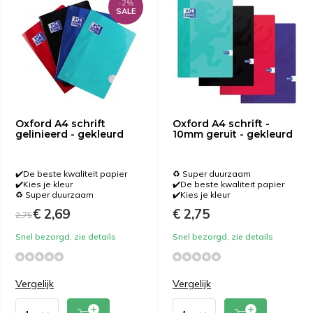
-2%
SALE
Oxford A4 schrift
Oxford A4 schrift -
gelinieerd - gekleurd
10mm geruit - gekleurd
✔️De beste kwaliteit papier
♻️ Super duurzaam
✔️Kies je kleur
✔️De beste kwaliteit papier
♻️ Super duurzaam
✔️Kies je kleur
€ 2,69
€ 2,75
2,75
Snel bezorgd, zie details
Snel bezorgd, zie details
Vergelijk
Vergelijk