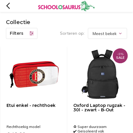
Collectie
Filters
Sorteren op:
-8%
-8%
SALE
SALE
Etui enkel - rechthoek
Oxford Laptop rugzak -
30l - zwart - B-Out
Rechthoekig model
♻️ Super duurzaam
✔️ Geïsoleerd vak