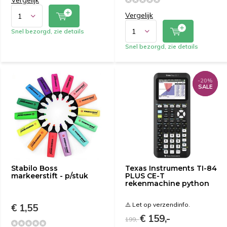
Vergelijk
Vergelijk
Snel bezorgd, zie details
Snel bezorgd, zie details
-20%
-20%
SALE
SALE
Stabilo Boss
Texas Instruments TI-84
markeerstift - p/stuk
PLUS CE-T
rekenmachine python
⚠️ Let op verzendinfo.
€ 1,55
€ 159,-
199,-