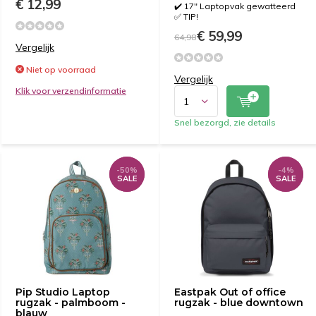
€ 12,99
✔️ 17" Laptopvak gewatteerd
✅ TIP!
€ 59,99
64,98
Vergelijk
Niet op voorraad
Vergelijk
Klik voor verzendinformatie
Snel bezorgd, zie details
-50%
-50%
-4%
-4%
SALE
SALE
SALE
SALE
Pip Studio Laptop
Eastpak Out of office
rugzak - palmboom -
rugzak - blue downtown
blauw