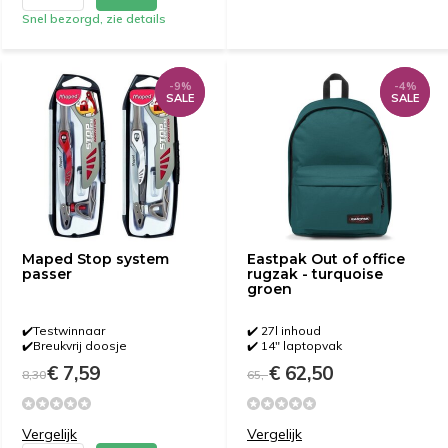
Snel bezorgd, zie details
-9%
-9%
-4%
-4%
SALE
SALE
SALE
SALE
Maped Stop system
Eastpak Out of office
passer
rugzak - turquoise
groen
✔️Testwinnaar
✔️ 27l inhoud
✔️Breukvrij doosje
✔️ 14" laptopvak
€ 7,59
€ 62,50
8,30
65,-
Vergelijk
Vergelijk