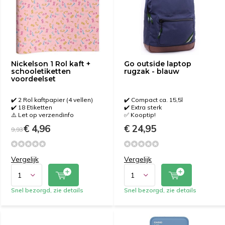
Nickelson 1 Rol kaft +
Go outside laptop
schooletiketten
rugzak - blauw
voordeelset
✔️ 2 Rol kaftpapier (4 vellen)
✔️ Compact ca. 15,5l
✔️ 18 Etiketten
✔️ Extra sterk
⚠️ Let op verzendinfo
✅ Kooptip!
€ 4,96
€ 24,95
9,93
Vergelijk
Vergelijk
Snel bezorgd, zie details
Snel bezorgd, zie details