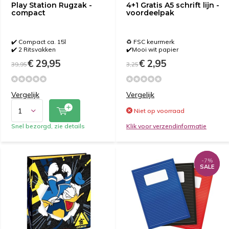
Play Station Rugzak -
4+1 Gratis A5 schrift lijn -
compact
voordeelpak
✔️ Compact ca. 15l
♻️ FSC keurmerk
✔️ 2 Ritsvakken
✔️Mooi wit papier
€ 29,95
€ 2,95
39,95
3,25
Vergelijk
Vergelijk
Niet op voorraad
Snel bezorgd, zie details
Klik voor verzendinformatie
-7%
-7%
SALE
SALE