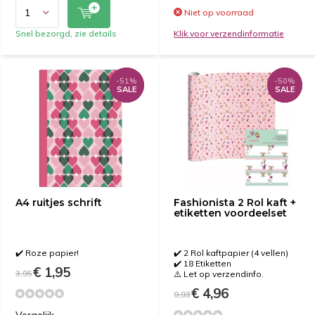
Niet op voorraad
Snel bezorgd, zie details
Klik voor verzendinformatie
-51%
-51%
-50%
-50%
SALE
SALE
SALE
SALE
A4 ruitjes schrift
Fashionista 2 Rol kaft +
etiketten voordeelset
✔️ Roze papier!
✔️ 2 Rol kaftpapier (4 vellen)
✔️ 18 Etiketten
€ 1,95
3,95
⚠️ Let op verzendinfo.
€ 4,96
9,93