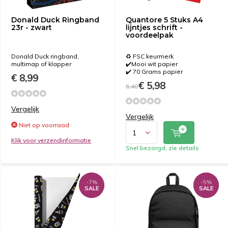
Donald Duck Ringband
Quantore 5 Stuks A4
23r - zwart
lijntjes schrift -
voordeelpak
Donald Duck ringband,
♻️ FSC keurmerk
multimap of klapper
✔️Mooi wit papier
✔️ 70 Grams papier
€ 8,99
€ 5,98
6,40
Vergelijk
Vergelijk
Niet op voorraad
Klik voor verzendinformatie
Snel bezorgd, zie details
-7%
-7%
-5%
-5%
SALE
SALE
SALE
SALE