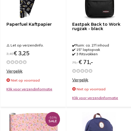
Paperfuel Kaftpapier
Eastpak Back to Work
rugzak - black
⚠️ Let op verzendinfo.
✔️Ruim: ca. 27l inhoud
✔️ 15" laptopvak
€ 3,25
3,49
✔️ 3 Ritsvakken
€ 71,-
75,-
Vergelijk
Vergelijk
Niet op voorraad
Klik voor verzendinformatie
Niet op voorraad
Klik voor verzendinformatie
-50%
-50%
SALE
SALE