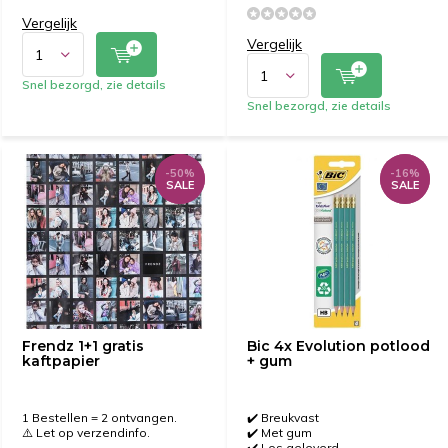
Vergelijk
Vergelijk
Snel bezorgd, zie details
Snel bezorgd, zie details
-50%
-50%
-16%
-16%
SALE
SALE
SALE
SALE
Frendz 1+1 gratis
Bic 4x Evolution potlood
kaftpapier
+ gum
1 Bestellen = 2 ontvangen.
✔️ Breukvast
⚠️ Let op verzendinfo.
✔️ Met gum
✔️ Los geleverd