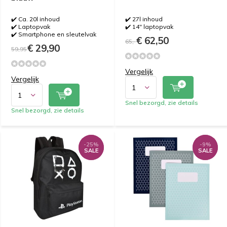
✔️ Ca. 20l inhoud
✔️ 27l inhoud
✔️ Laptopvak
✔️ 14" laptopvak
✔️ Smartphone en sleutelvak
€ 62,50
65,-
€ 29,90
59,95
Vergelijk
Vergelijk
Snel bezorgd, zie details
Snel bezorgd, zie details
-25%
-25%
-9%
-9%
SALE
SALE
SALE
SALE