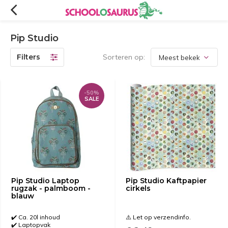
Pip Studio
Filters
Sorteren op:
-50%
SALE
Pip Studio Laptop
Pip Studio Kaftpapier
rugzak - palmboom -
cirkels
blauw
✔️ Ca. 20l inhoud
⚠️ Let op verzendinfo.
✔️ Laptopvak