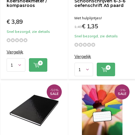
Koershoekmeter /
Schoonschrijven 6-3-6
kompasroos
oefenschrift A5 paard
Met hulplijntjes!
€ 3,89
€ 1,35
1,49
Snel bezorgd, zie details
Snel bezorgd, zie details
Vergelijk
Vergelijk
-50%
-9%
SALE
SALE