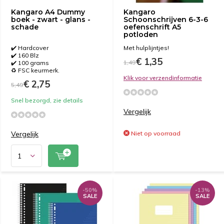
Kangaro A4 Dummy
Kangaro
boek - zwart - glans -
Schoonschrijven 6-3-6
schade
oefenschrift A5
potloden
✔️ Hardcover
Met hulplijntjes!
✔️ 160 Blz
€ 1,35
1,49
✔️ 100 grams
♻️ FSC keurmerk.
Klik voor verzendinformatie
€ 2,75
5,49
Snel bezorgd, zie details
Vergelijk
Vergelijk
Niet op voorraad
-50%
-13%
SALE
SALE