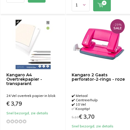
-29%
SALE
Kangaro A4
Kangaro 2 Gaats
Overtrekpapier -
perforator-2-rings - roze
transparant
24 Vel overtrek papier in blok
✔️ Metaal
✔️ Centreerhulp
€ 3,79
✔️ 10 Vel
✅ Kooptip!
Snel bezorgd, zie details
€ 3,70
5,19
Snel bezorgd, zie details