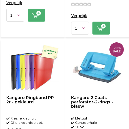
Vergelijk
Vergelijk
-29%
SALE
Kangaro Ringband PP
Kangaro 2 Gaats
2r - gekleurd
perforator-2-rings -
blauw
✔️ Kies je kleur uit!
✔️ Metaal
✔️ Of als voordeelset.
✔️ Centreerhulp
✔️ 10 Vel