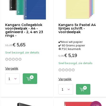
Kangaro Collegeblok
Kangaro 5x Pastel A4
voordeelpak - A4 -
lijntjes schrift -
gelinieerd - 2, 4 en 23
voordeelpak
rings -
✔️Mooi wit papier
€ 5,65
11,29
✔️ 60 Grams papier
♻️ FSC keurmerk
Snel bezorgd, zie details
€ 5,19
5,95
Snel bezorgd, zie details
Vergelijk
Vergelijk
-13%