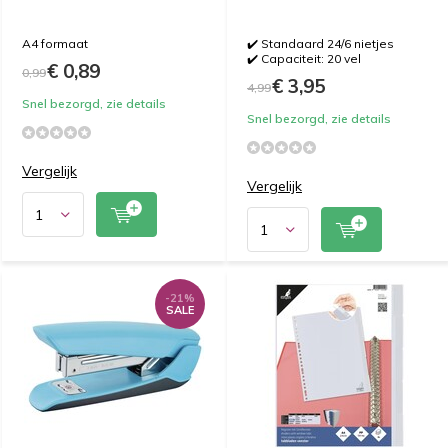
A4 formaat
✔️ Standaard 24/6 nietjes
✔️ Capaciteit: 20 vel
€ 0,89
0,99
€ 3,95
4,99
Snel bezorgd, zie details
Snel bezorgd, zie details
Vergelijk
Vergelijk
-21%
SALE