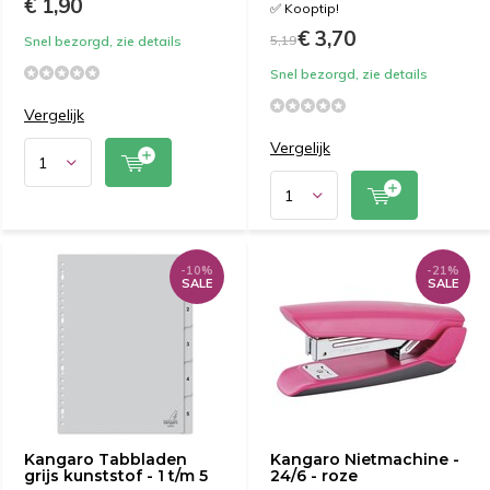
€ 1,90
✅ Kooptip!
€ 3,70
5,19
Snel bezorgd, zie details
Snel bezorgd, zie details
Vergelijk
Vergelijk
-10%
-21%
SALE
SALE
Kangaro Tabbladen
Kangaro Nietmachine -
grijs kunststof - 1 t/m 5
24/6 - roze