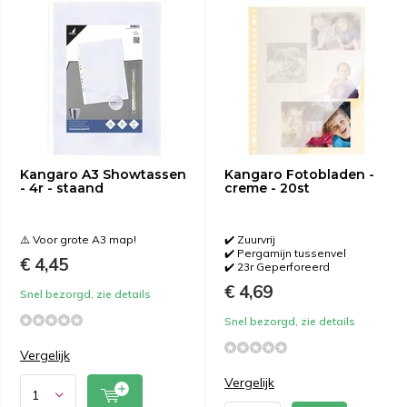
Kangaro A3 Showtassen
Kangaro Fotobladen -
- 4r - staand
creme - 20st
⚠️ Voor grote A3 map!
✔️ Zuurvrij
✔️ Pergamijn tussenvel
€ 4,45
✔️ 23r Geperforeerd
€ 4,69
Snel bezorgd, zie details
Snel bezorgd, zie details
Vergelijk
Vergelijk