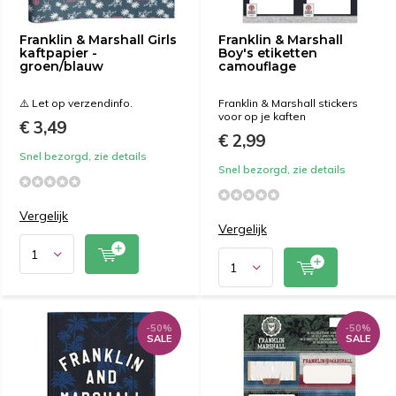
Franklin & Marshall Girls
Franklin & Marshall
kaftpapier -
Boy's etiketten
groen/blauw
camouflage
⚠️ Let op verzendinfo.
Franklin & Marshall stickers
voor op je kaften
€ 3,49
€ 2,99
Snel bezorgd, zie details
Snel bezorgd, zie details
Vergelijk
Vergelijk
-50%
-50%
SALE
SALE