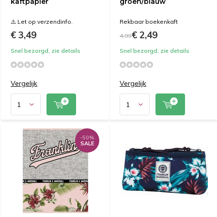
kaftpapier
groen/blauw
⚠️ Let op verzendinfo.
Rekbaar boekenkaft
€ 3,49
€ 2,49
4,99
Snel bezorgd, zie details
Snel bezorgd, zie details
Vergelijk
Vergelijk
-50%
SALE