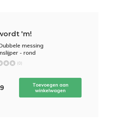
wordt 'm!
Dubbele messing
slijper - rond
(0)
Toevoegen aan
59
winkelwagen