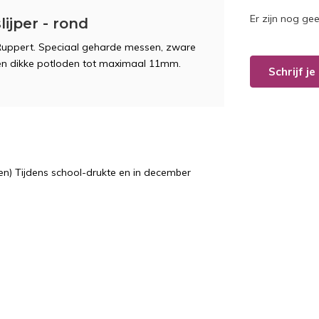
Er zijn nog ge
jper - rond
 Ruppert. Speciaal geharde messen, zware
 en dikke potloden tot maximaal 11mm.
Schrijf j
n) Tijdens school-drukte en in december