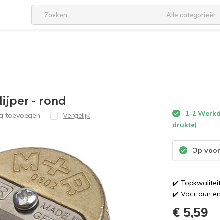
Alle categorieën
jper - rond
1-2 Werkda
ng toevoegen
Vergelijk
drukte)
Op voor
✔️ Topkwaliteit
✔️ Voor dun en
€ 5,59