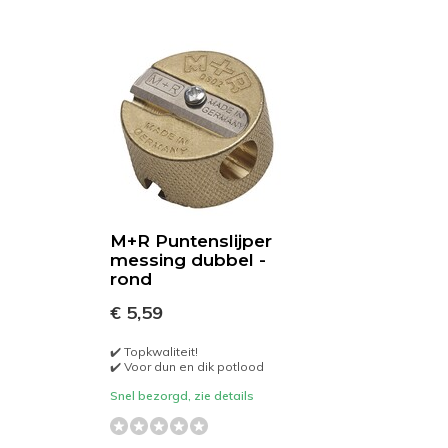
M+R Puntenslijper
messing dubbel -
rond
€ 5,59
✔️ Topkwaliteit!
✔️ Voor dun en dik potlood
Snel bezorgd, zie details