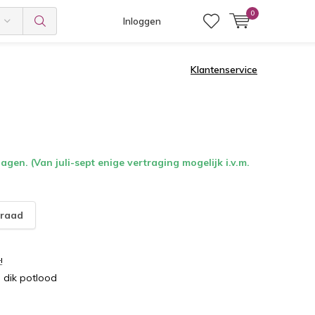
0
Inloggen
Klantenservice
gen. (Van juli-sept enige vertraging mogelijk i.v.m.
raad
!
 dik potlood