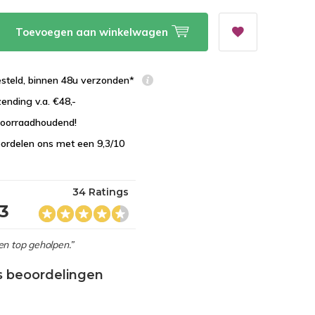
Toevoegen aan winkelwagen
esteld, binnen 48u verzonden*
zending v.a. €48,-
 voorraadhoudend!
ordelen ons met een 9,3/10
34 Ratings
,3
en top geholpen.”
s beoordelingen