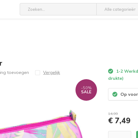
Alle categorieën
r
1-2 Werkda
ling toevoegen
Vergelijk
drukte)
-50%
SALE
Op voor
14,99
€ 7,49