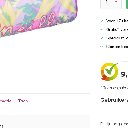
Voor 17u b
Gratis* ver
Specialist,
Klanten beo
9
“Goed verpakt 
Gebruiker
rmatie
Tags
Er zijn nog ge
er