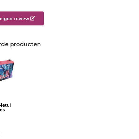
e eigen review
rde producten
letui
ves