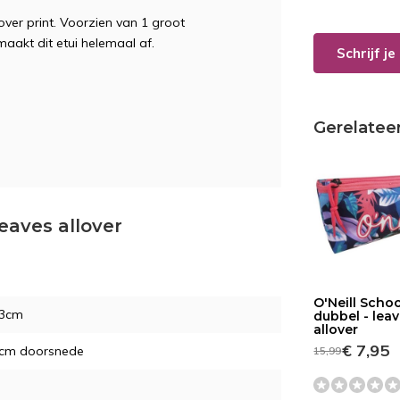
ver print. Voorzien van 1 groot
maakt dit etui helemaal af.
Schrijf j
Gerelatee
leaves allover
O'Neill Schoo
23cm
dubbel - lea
allover
€ 7,95
8cm doorsnede
15,99