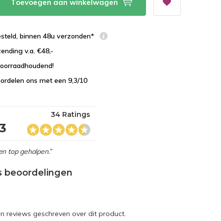
Toevoegen aan winkelwagen
esteld, binnen 48u verzonden*
zending v.a. €48,-
 voorraadhoudend!
ordelen ons met een 9,3/10
34 Ratings
,3
en top geholpen.”
s beoordelingen
en reviews geschreven over dit product.