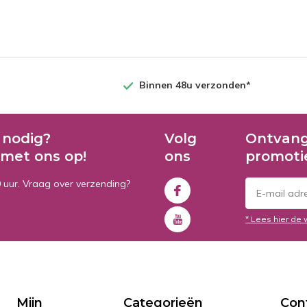
Binnen 48u verzonden*
 nodig?
Volg
Ontvang
met ons op!
ons
promoti
0 uur. Vraag over verzending?
* Lees hier de 
Mijn
Categorieën
Con