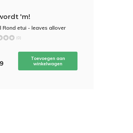
wordt 'm!
l Rond etui - leaves allover
(0)
Toevoegen aan
49
winkelwagen