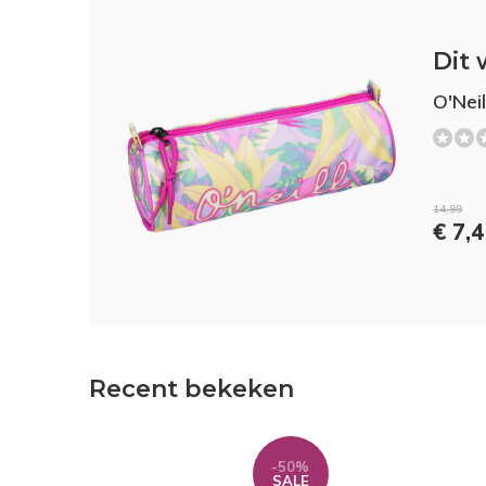
Dit 
O'Neil
14,99
€ 7,
Recent bekeken
-50%
SALE