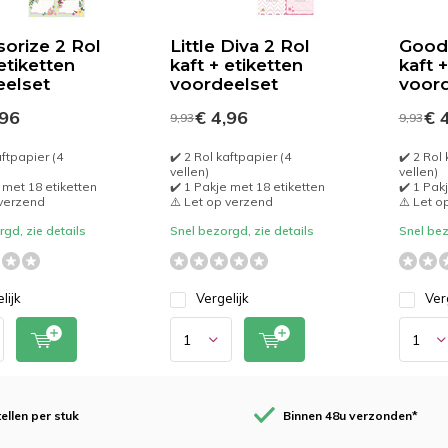
orize 2 Rol
Little Diva 2 Rol
Good 
 etiketten
kaft + etiketten
kaft 
eelset
voordeelset
voord
,96
€ 4,96
€ 4
9,93
9,93
aftpapier (4
✔️ 2 Rol kaftpapier (4
✔️ 2 Rol 
vellen)
vellen)
 met 18 etiketten
✔️ 1 Pakje met 18 etiketten
✔️ 1 Pak
 verzend
⚠️ Let op verzend
⚠️ Let o
gd, zie details
Snel bezorgd, zie details
Snel bez
lijk
Vergelijk
Ver
ellen per stuk
Binnen 48u verzonden*