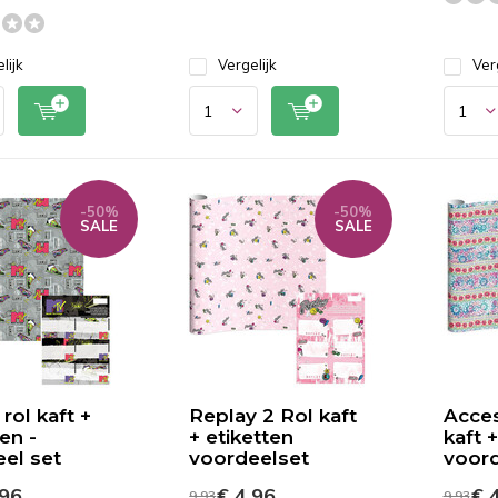
lijk
Vergelijk
Ver
-50%
-50%
SALE
SALE
rol kaft +
Replay 2 Rol kaft
Acces
en -
+ etiketten
kaft 
el set
voordeelset
voord
,96
€ 4,96
€ 4
9,93
9,93