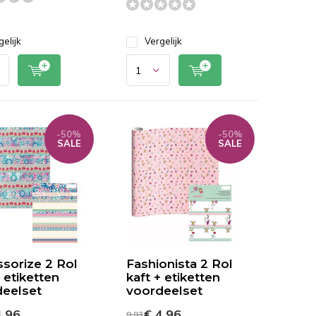
gelijk
Vergelijk
-50%
-50%
SALE
SALE
sorize 2 Rol
Fashionista 2 Rol
+ etiketten
kaft + etiketten
eelset
voordeelset
,96
€ 4,96
9,93