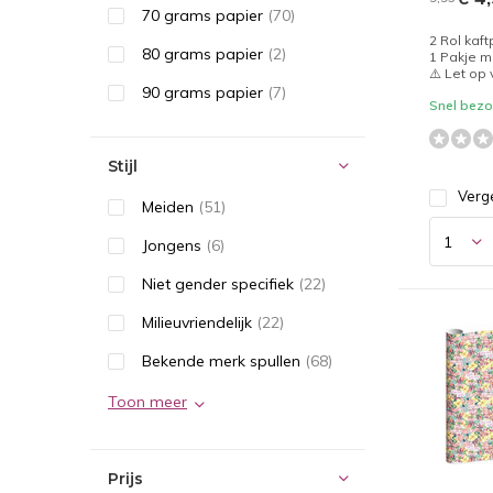
70 grams papier
(70)
2 Rol kaft
80 grams papier
(2)
1 Pakje m
⚠️ Let op
90 grams papier
(7)
Snel bezor
Stijl
Verge
Meiden
(51)
Jongens
(6)
Niet gender specifiek
(22)
Milieuvriendelijk
(22)
Bekende merk spullen
(68)
Toon meer
Prijs