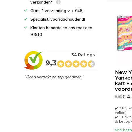
verzonden*
Gratis* verzending v.a. €48,-
Specialist, voorraadhoudend!
Klanten beoordelen ons met een
9,3/10
34 Ratings
9,3
New Y
“Goed verpakt en top geholpen.”
Yankee
kaft +
voord
€ 4
9,93
✔️ 2 Rol k
vellen)
✔️ 1 Pakje
⚠️ Let op
Snel bezor