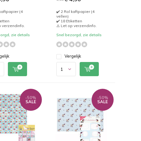
kaftpapier (4
✔️ 2 Rol kaftpapier (4
vellen)
ketten
✔️ 18 Etiketten
p verzendinfo.
⚠️ Let op verzendinfo.
orgd, zie details
Snel bezorgd, zie details
gelijk
Vergelijk
-50%
-50%
SALE
SALE