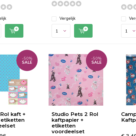
lijk
Vergelijk
Ver
-50%
-50%
SALE
SALE
 Rol kaft +
Studio Pets 2 Rol
Campu
etiketten
kaftpapier +
Kaftp
eelset
etiketten
voordeelset
,96
€ 3,4