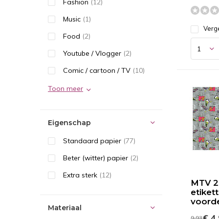
Fashion
(12)
Music
(1)
Verge
Food
(2)
Youtube / Vlogger
(2)
Comic / cartoon / TV
(10)
Toon meer
Eigenschap
Standaard papier
(77)
Beter (witter) papier
(2)
Extra sterk
(12)
MTV 2 
etikett
voorde
Materiaal
€ 4
9,93