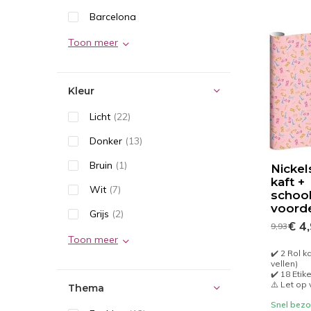
Barcelona
Toon meer
Kleur
Licht
(22)
Donker
(13)
Bruin
(1)
Nickel
kaft +
Wit
(7)
school
voord
Grijs
(2)
€ 4
9,93
Toon meer
✔️ 2 Rol k
vellen)
✔️ 18 Etik
⚠️ Let op
Thema
Snel bezor