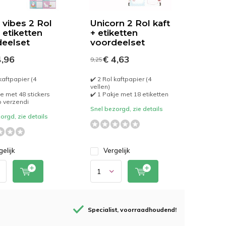
vibes 2 Rol
Unicorn 2 Rol kaft
+ etiketten
+ etiketten
eelset
voordeelset
,96
€ 4,63
9,25
kaftpapier (4
✔️ 2 Rol kaftpapier (4
vellen)
je met 48 stickers
✔️ 1 Pakje met 18 etiketten
p verzendi
Snel bezorgd, zie details
orgd, zie details
gelijk
Vergelijk
Specialist, voorraadhoudend!