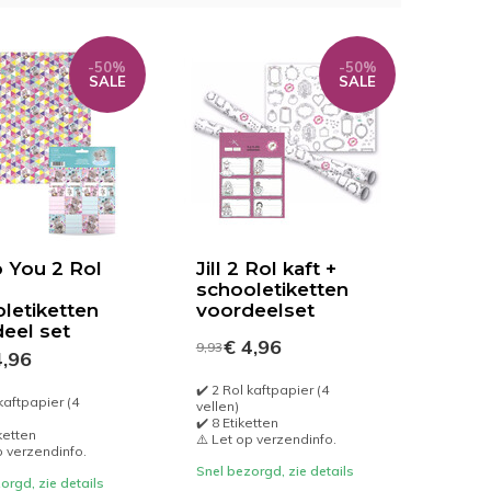
-50%
-50%
SALE
SALE
 You 2 Rol
Jill 2 Rol kaft +
schooletiketten
letiketten
voordeelset
eel set
€ 4,96
9,93
,96
✔️ 2 Rol kaftpapier (4
kaftpapier (4
vellen)
✔️ 8 Etiketten
ketten
⚠️ Let op verzendinfo.
p verzendinfo.
Snel bezorgd, zie details
orgd, zie details