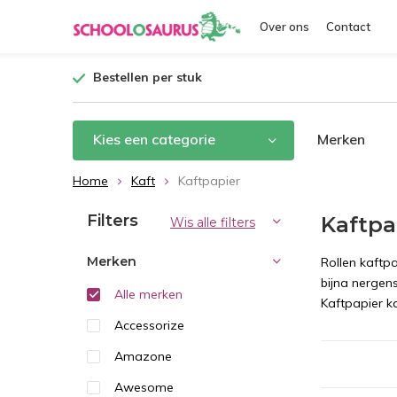
Over ons
Contact
Bestellen per stuk
Kies een categorie
Merken
Home
Kaft
Kaftpapier
Filters
Kaftpa
Wis alle filters
Merken
Rollen kaftp
bijna nergens
Alle merken
Kaftpapier k
Accessorize
Amazone
Awesome