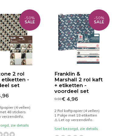
-50%
-50%
SALE
SALE
one 2 rol
Franklin &
 etiketten -
Marshall 2 rol kaft
eel set
+ etiketten -
voordeel set
,96
€ 4,96
9,93
ftpapier (4 vellen)
2 Rol kaftpapier (4 vellen)
met 48 stickers
1 Pakje met 18 etiketten
p verzendinfo.
⚠️ Let op verzendinfo.
orgd, zie details
Snel bezorgd, zie details