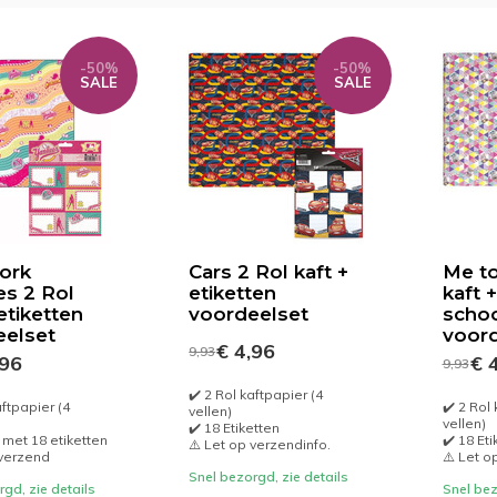
-50%
-50%
SALE
SALE
ork
Cars 2 Rol kaft +
Me to
s 2 Rol
etiketten
kaft +
 etiketten
voordeelset
schoo
eelset
voord
€ 4,96
9,93
,96
€ 4
9,93
✔️ 2 Rol kaftpapier (4
aftpapier (4
✔️ 2 Rol 
vellen)
vellen)
✔️ 18 Etiketten
 met 18 etiketten
✔️ 18 Eti
⚠️ Let op verzendinfo.
 verzend
⚠️ Let o
Snel bezorgd, zie details
gd, zie details
Snel bez