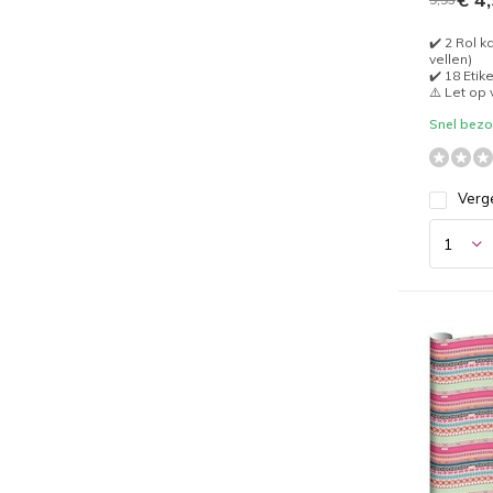
✔️ 2 Rol k
vellen)
✔️ 18 Etik
⚠️ Let op
Snel bezor
Verge