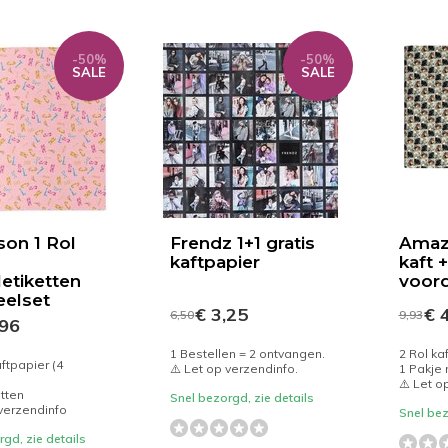
-50%
-50%
SALE
SALE
son 1 Rol
Frendz 1+1 gratis
Amaz
kaftpapier
kaft +
etiketten
voord
eelset
€ 3,25
€ 4
6,50
9,93
,96
1 Bestellen = 2 ontvangen.
2 Rol ka
aftpapier (4
⚠️ Let op verzendinfo.
1 Pakje 
⚠️ Let o
etten
Snel bezorgd, zie details
 verzendinfo
Snel bez
gd, zie details