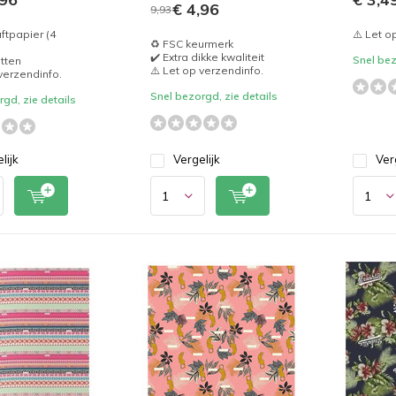
€ 4,96
9,93
aftpapier (4
⚠️ Let o
♻️ FSC keurmerk
✔️ Extra dikke kwaliteit
Snel bez
etten
⚠️ Let op verzendinfo.
 verzendinfo.
Snel bezorgd, zie details
gd, zie details
lijk
Vergelijk
Ver