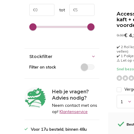
tot
Access
kaft +
voord
€ 4
9,93
✔️ 2 Rol k
vellen)
✔️ 1 Pakje
Stockfilter
⚠️ Let op
Filter on stock
Snel bezor
Verge
Heb je vragen?
Advies nodig?
Neem contact met ons
op!
Klantenservice
Best
Voor 17u besteld, binnen 48u