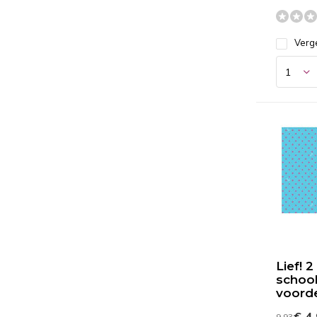
Verge
Lief! 2
school
voord
€ 4
9,93