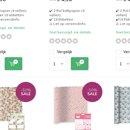
papier (4 vellen)
✔️ 2 Rol kaftpapier (4
✔️ 2 Rol 
et 18 etiketten
vellen)
vellen)
 verzendinfo.
✔️ 18 Etiketten
✔️18 Eti
⚠️ Let op verzendinfo.
⚠️ Let o
gd, zie details
Snel bezorgd, zie details
Snel bez
lijk
Vergelijk
Ver
-50%
-50%
SALE
SALE