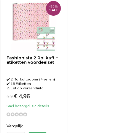
-50%
SALE
Fashionista 2 Rol kaft +
etiketten voordeelset
✔️ 2 Rol kaftpapier (4 vellen)
✔️ 18 Etiketten
⚠️ Let op verzendinfo.
€ 4,96
9,93
Snel bezorgd, zie details
Vergelijk