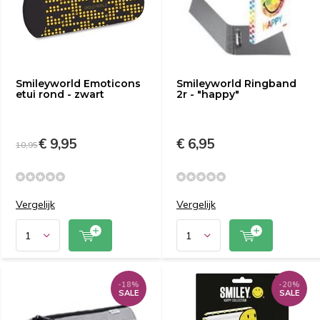
Smileyworld Emoticons
Smileyworld Ringband
etui rond - zwart
2r - "happy"
€ 9,95
€ 6,95
10,95
Vergelijk
Vergelijk
-18%
-20%
SALE
SALE