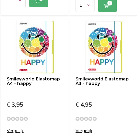
Smileyworld Elastomap
Smileyworld Elastomap
A4 - happy
A3 - happy
€ 3,95
€ 4,95
Vergelijk
Vergelijk