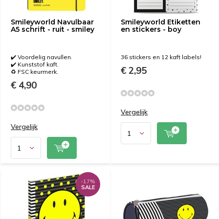
Smileyworld Navulbaar
Smileyworld Etiketten
A5 schrift - ruit - smiley
en stickers - boy
✔️ Voordelig navullen.
36 stickers en 12 kaft labels!
✔️ Kunststof kaft.
€ 2,95
♻️ FSC keurmerk.
€ 4,90
Vergelijk
Vergelijk
-17%
SALE