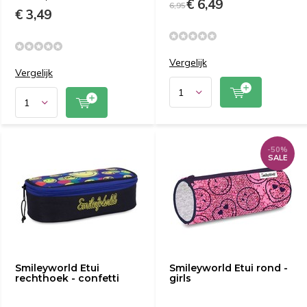
€ 6,49
6,95
€ 3,49
Vergelijk
Vergelijk
-50%
SALE
Smileyworld Etui
Smileyworld Etui rond -
rechthoek - confetti
girls