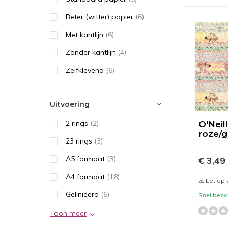
Beter (witter) papier
(6)
Met kantlijn
(6)
Zonder kantlijn
(4)
Zelfklevend
(6)
Uitvoering
2 rings
(2)
O'Neil
roze/g
23 rings
(3)
A5 formaat
(3)
€ 3,49
A4 formaat
(18)
⚠️ Let op
Gelinieerd
(6)
Snel bezor
Toon meer