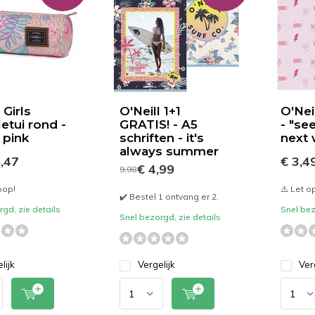
 Girls
O'Neill 1+1
O'Nei
etui rond -
GRATIS! - A5
- "se
 pink
schriften - it's
next 
always summer
,47
€ 3,4
€ 4,99
9,98
oop!
⚠️ Let o
✔️ Bestel 1 ontvang er 2.
gd, zie details
Snel bez
Snel bezorgd, zie details
lijk
Vergelijk
Ver