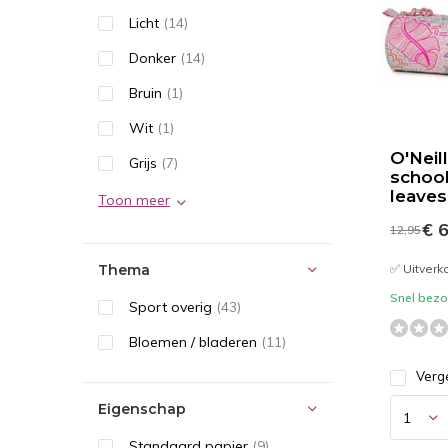
Licht
(14)
Donker
(14)
Bruin
(1)
Wit
(1)
O'Neill
Grijs
(7)
school
leaves
Toon meer
€ 6
12,95
Thema
✅ Uitverk
Snel bezor
Sport overig
(43)
Bloemen / bladeren
(11)
Verge
Eigenschap
Standaard papier
(9)