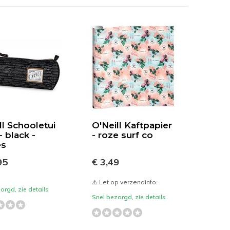
ll Schooletui
O'Neill Kaftpapier
- black -
- roze surf co
es
95
€ 3,49
⚠️ Let op verzendinfo.
orgd, zie details
Snel bezorgd, zie details