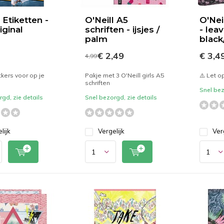
 Etiketten -
O'Neill A5
O'Nei
iginal
schriften - ijsjes /
- lea
palm
black
€ 2,49
€ 3,4
4,99
ickers voor op je
Pakje met 3 O'Neill girls A5
⚠️ Let o
schriften
Snel bez
gd, zie details
Snel bezorgd, zie details
lijk
Vergelijk
Ver