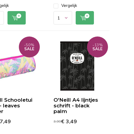
gelijk
Vergelijk
-50%
-13%
SALE
SALE
ll Schooletui
O'Neill A4 lijntjes
- leaves
schrift - black
er
palm
7,49
€ 3,49
3,99