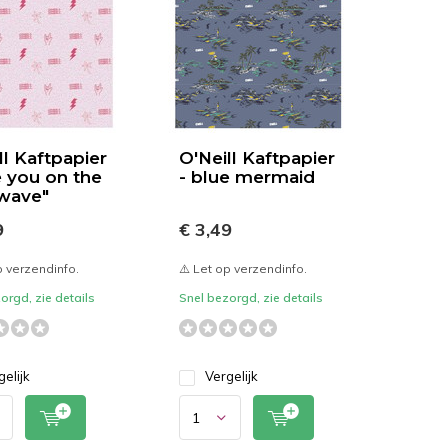
ll Kaftpapier
O'Neill Kaftpapier
e you on the
- blue mermaid
wave"
9
€ 3,49
p verzendinfo.
⚠️ Let op verzendinfo.
orgd, zie details
Snel bezorgd, zie details
gelijk
Vergelijk