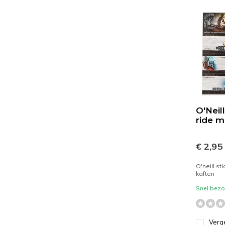
O'Neil
ride m
€ 2,95
O'neill st
kaften
Snel bezor
Verge