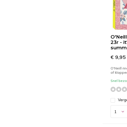
O'Neil
23r - i
summ
€ 9,95
O'Neill r
of klappe
Snel bezor
Verge