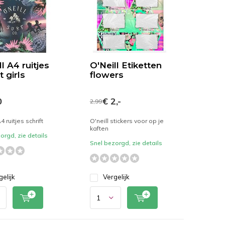
l A4 ruitjes
O'Neill Etiketten
t girls
flowers
0
€ 2,-
2,99
4 ruitjes schrift
O'neill stickers voor op je
kaften
orgd, zie details
Snel bezorgd, zie details
gelijk
Vergelijk