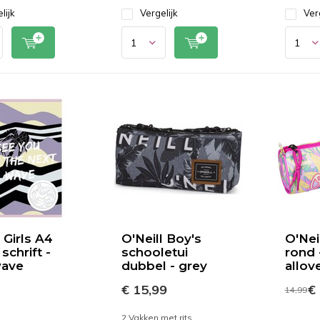
lijk
Vergelijk
Ver
 Girls A4
O'Neill Boy's
O'Nei
 schrift -
schooletui
rond 
wave
dubbel - grey
allov
€ 15,99
€ 
14,99
2 Vakken met rits.