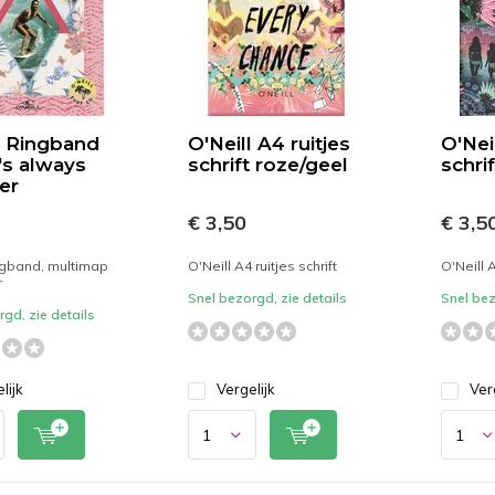
l Ringband
O'Neill A4 ruitjes
O'Neil
t's always
schrift roze/geel
schrif
er
€ 3,50
€ 3,5
ingband, multimap
O'Neill A4 ruitjes schrift
O'Neill A
r
Snel bezorgd, zie details
Snel bez
gd, zie details
lijk
Vergelijk
Ver