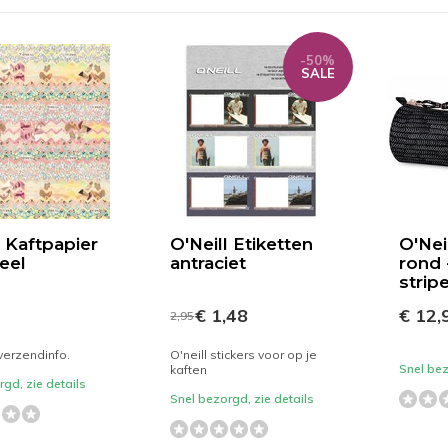
-50%
SALE
l Kaftpapier
O'Neill Etiketten
O'Nei
eel
antraciet
rond 
strip
€ 1,48
€ 12,
2,95
 verzendinfo.
O'neill stickers voor op je
Snel bez
kaften
gd, zie details
Snel bezorgd, zie details