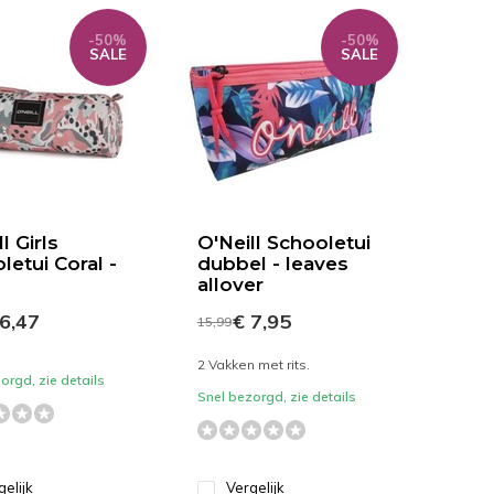
-50%
-50%
SALE
SALE
l Girls
O'Neill Schooletui
letui Coral -
dubbel - leaves
allover
6,47
€ 7,95
15,99
2 Vakken met rits.
orgd, zie details
Snel bezorgd, zie details
gelijk
Vergelijk