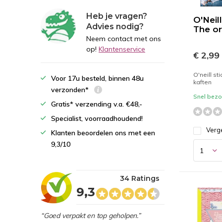
Heb je vragen?
O'Neill
Advies nodig?
The or
Neem contact met ons
op!
Klantenservice
€ 2,99
O'neill st
Voor 17u besteld, binnen 48u
kaften
verzonden*
Snel bezor
Gratis* verzending v.a. €48,-
Specialist, voorraadhoudend!
Verge
Klanten beoordelen ons met een
9,3/10
34 Ratings
9,3
“Goed verpakt en top geholpen.”