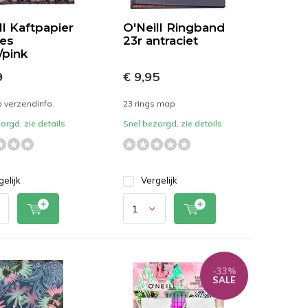
ll Kaftpapier
O'Neill Ringband
ves
23r antraciet
/pink
9
€ 9,95
p verzendinfo.
23 rings map
orgd, zie details
Snel bezorgd, zie details
gelijk
Vergelijk
-33%
SALE