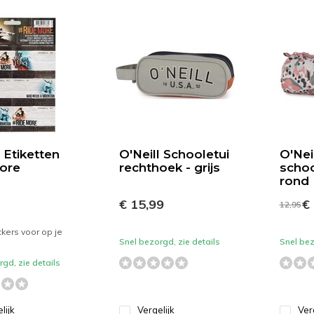
l Etiketten
O'Neill Schooletui
O'Neil
ore
rechthoek - grijs
schoo
rond
€ 15,99
€ 
12,95
ickers voor op je
Snel bezorgd, zie details
Snel bez
gd, zie details
lijk
Vergelijk
Ver