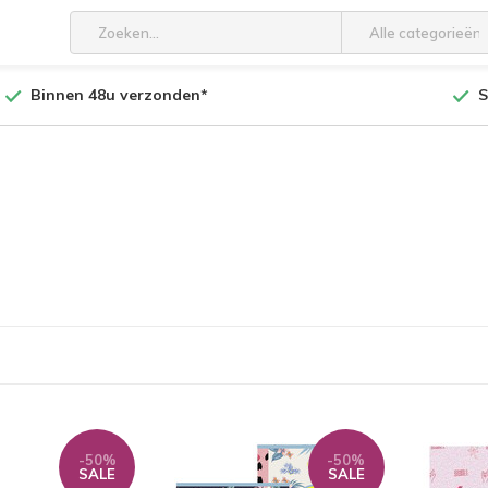
Alle categorieën
Binnen 48u verzonden*
S
-50%
-50%
SALE
SALE