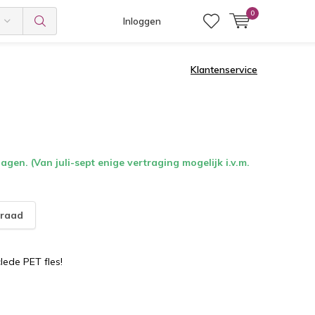
0
Inloggen
Klantenservice
gen. (Van juli-sept enige vertraging mogelijk i.v.m.
raad
lede PET fles!