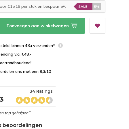
oor €15,19 per stuk en bespaar 5%
SALE
5%
Toevoegen aan winkelwagen
esteld, binnen 48u verzonden*
zending v.a. €48,-
 voorraadhoudend!
ordelen ons met een 9,3/10
34 Ratings
,3
en top geholpen.”
s beoordelingen