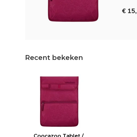
€ 15
Recent bekeken
Coocazoo Tablet /