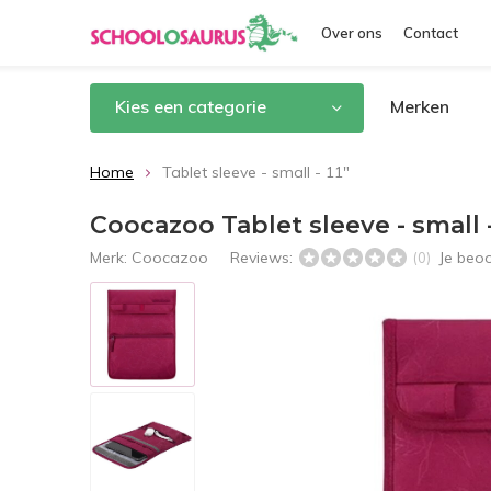
Over ons
Contact
Kies een categorie
Merken
Home
Tablet sleeve - small - 11"
Coocazoo Tablet sleeve - small -
Merk:
Coocazoo
Reviews:
Je beo
(0)