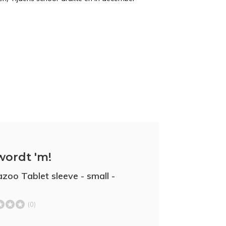
wordt 'm!
zoo Tablet sleeve - small -
(0)