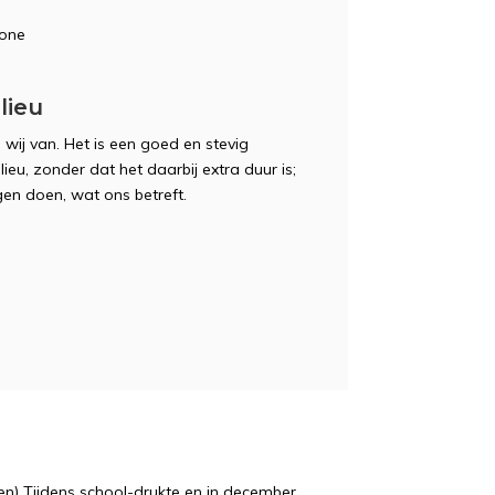
hone
lieu
ij van. Het is een goed en stevig
eu, zonder dat het daarbij extra duur is;
n doen, wat ons betreft.
n) Tijdens school-drukte en in december