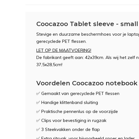
Coocazoo Tablet sleeve - small -
Stevige en duurzame beschermhoes voor je lapto
gerecyclede PET flessen.
LET OP DE MAATVOERING!
De fabrikant geeft aan: 42x39cm. Als wij het zel
37,5x28,5cm!
Voordelen Coocazoo notebook 
✅ Gemaakt van gerecyclede PET flessen
✅ Handige klittenband sluiting
✅ Praktische pennenlus op de voorzijde
✅ Clips voor bevestiging in rugzak
✅ 3 Steekvakken onder de flap
✅ Extra ritsvak, voor bijvoorbeeld snoer en lader