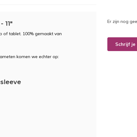
Er zijn nog ge
 11"
p of tablet. 100% gemaakt van
Schrijf j
f nameten komen we echter op:
sleeve