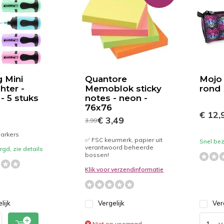
 Mini
Quantore
Mojo 
hter -
Memoblok sticky
rond
 - 5 stuks
notes - neon -
76x76
€ 12,
€ 3,49
3,99
markers
✅ FSC keurmerk, papier uit
Snel bez
verantwoord beheerde
gd, zie details
bossen!
Klik voor verzendinformatie
lijk
Vergelijk
Ver
Niet op voorraad