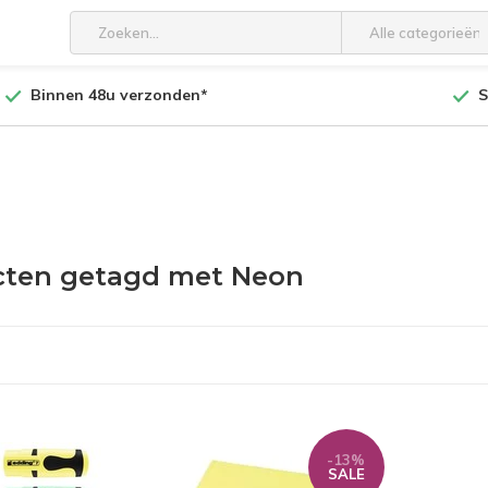
Alle categorieën
Binnen 48u verzonden*
S
cten getagd met Neon
-13%
SALE