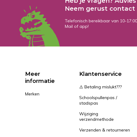
Heb je vragen? Advies
Neem gerust contact 
Telefonisch bereikbaar van 10-17:0
Mail of app!
Meer
Klantenservice
informatie
⚠️ Betaling mislukt???
Merken
Schoolspullenpas /
stadspas
Wijziging
verzendmethode
Verzenden & retourneren