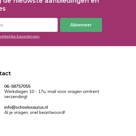
 de nieuwste aanbiedingen en
es
Abonneer
wettelijke beperkingen
tact
06-58757055
Werkdagen 10 - 17u, mail voor vragen omtrent
verzending!
info@schoolosaurus.nl
Al je vragen, snel beantwoord!