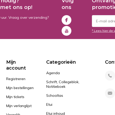
 nodig?
Volg
Ontvang
met ons op!
ons
promoti
0 uur. Vraag over verzending?
* Lees hier de 
Mijn
Categorieën
Con
account
Agenda
Registreren
Schrift, Collegeblok,
Notitieboek
Mijn bestellingen
Schooltas
Mijn tickets
Etui
Mijn verlanglijst
Etui inhoud
Vergelijk