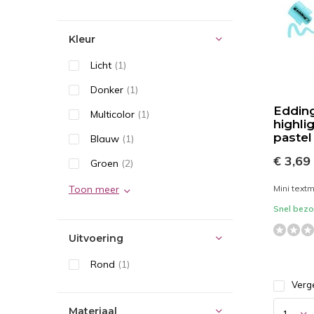
Kleur
Licht
(1)
Donker
(1)
Edding
Multicolor
(1)
highlig
pastel
Blauw
(1)
€ 3,69
Groen
(2)
Toon meer
Mini text
Snel bezor
Uitvoering
Rond
(1)
Verge
Materiaal