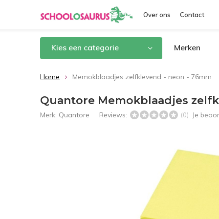
Over ons
Contact
Kies een categorie
Merken
Home
Memokblaadjes zelfklevend - neon - 76mm
Quantore Memokblaadjes zelfk
Merk:
Quantore
Reviews:
Je beoo
(0)