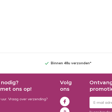
Binnen 48u verzonden*
 nodig?
Volg
Ontvang
met ons op!
ons
promoti
0 uur. Vraag over verzending?
* Lees hier de 