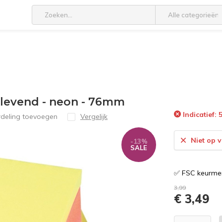
Alle categorieën
levend - neon - 76mm
Indicatief:
rdeling toevoegen
Vergelijk
Niet op 
-13%
SALE
✅ FSC keurmer
3,99
€ 3,49