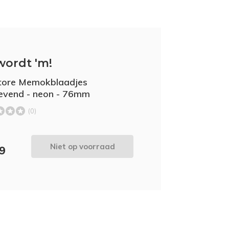
wordt 'm!
tore Memokblaadjes
levend - neon - 76mm
(0)
Niet op voorraad
49