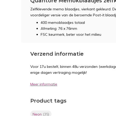
Quantore Memokblaadjes zelf
Zelfklevende memo blaadjes, vierkant gekleurd. 
voordeliger versie van de beroemde Post-it blaad
400 memoblaadjes totaal
Afmeting: 76 x 76mm
FSC keurmerk, beter voor het milieu
Verzend informatie
Voor 17u bestelt, binnen 48u verzonden (werkdage
enige dagen vertraging mogelijk!
Meer informatie
Product tags
Neon
(35)