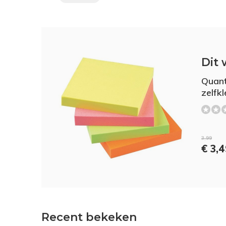
Dit 
Quan
zelfk
3,99
€ 3,
Recent bekeken