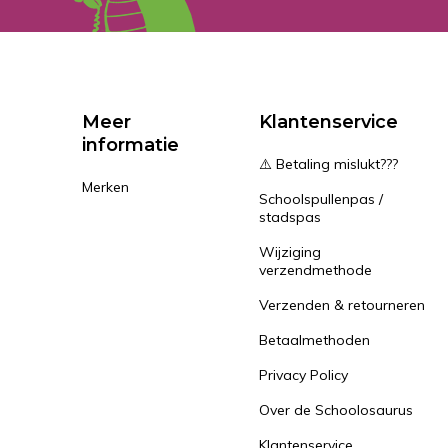
Meer
Klantenservice
informatie
⚠️ Betaling mislukt???
Merken
Schoolspullenpas /
stadspas
Wijziging
verzendmethode
Verzenden & retourneren
Betaalmethoden
Privacy Policy
Over de Schoolosaurus
Klantenservice