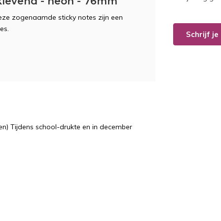
klevend - neon - 76mm
Deze zogenaamde sticky notes zijn een
jes.
Schrijf j
n) Tijdens school-drukte en in december