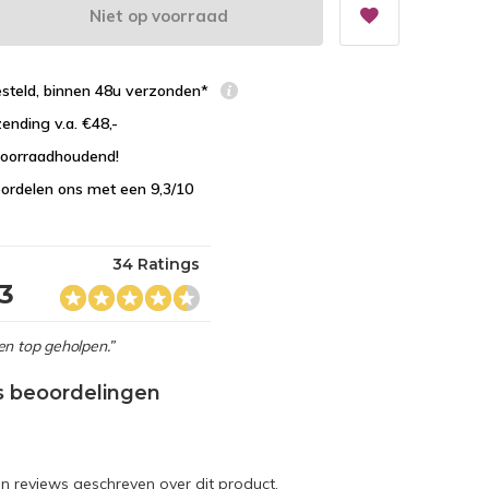
Niet op voorraad
esteld, binnen 48u verzonden*
zending v.a. €48,-
 voorraadhoudend!
ordelen ons met een 9,3/10
34 Ratings
,3
en top geholpen.”
s beoordelingen
en reviews geschreven over dit product.