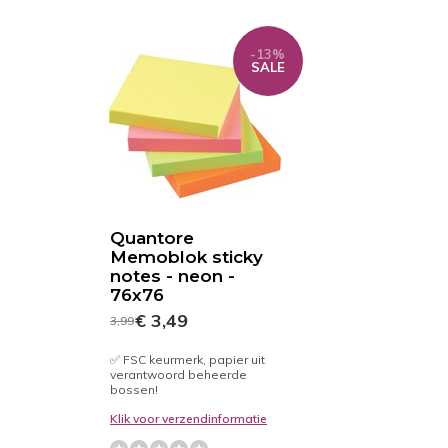
-13%
SALE
Quantore
Memoblok sticky
notes - neon -
76x76
€ 3,49
3,99
✅ FSC keurmerk, papier uit
verantwoord beheerde
bossen!
Klik voor verzendinformatie