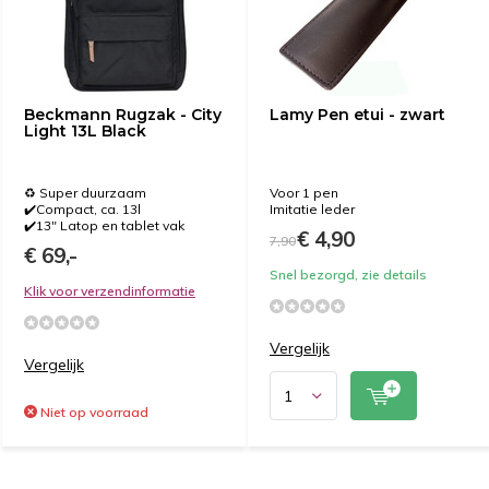
Beckmann Rugzak - City
Lamy Pen etui - zwart
Light 13L Black
♻️ Super duurzaam
Voor 1 pen
✔️Compact, ca. 13l
Imitatie leder
✔️13" Latop en tablet vak
€ 4,90
7,90
€ 69,-
Snel bezorgd, zie details
Klik voor verzendinformatie
Vergelijk
Vergelijk
Niet op voorraad