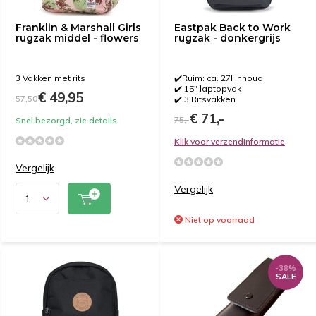
Franklin & Marshall Girls
Eastpak Back to Work
rugzak middel - flowers
rugzak - donkergrijs
3 Vakken met rits
✔️Ruim: ca. 27l inhoud
✔️ 15" laptopvak
€ 49,95
57,50
✔️ 3 Ritsvakken
€ 71,-
75,-
Snel bezorgd, zie details
Klik voor verzendinformatie
Vergelijk
Vergelijk
Niet op voorraad
-38%
SALE