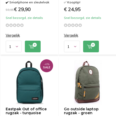
✔️ Smartphone en sleutelvak
✅ Kooptip!
€ 29,90
€ 24,95
59,95
Snel bezorgd, zie details
Snel bezorgd, zie details
Vergelijk
Vergelijk
-4%
SALE
Eastpak Out of office
Go outside laptop
rugzak - turquoise
rugzak - groen