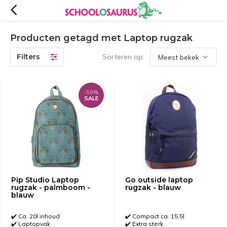
Producten getagd met Laptop rugzak
Filters
Sorteren op:
-50%
SALE
Pip Studio Laptop
Go outside laptop
rugzak - palmboom -
rugzak - blauw
blauw
✔️ Ca. 20l inhoud
✔️ Compact ca. 15,5l
✔️ Laptopvak
✔️ Extra sterk