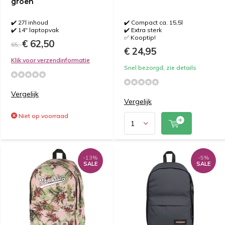
groen
✔️ 27l inhoud
✔️ Compact ca. 15,5l
✔️ 14" laptopvak
✔️ Extra sterk
✅ Kooptip!
€ 62,50
65,-
€ 24,95
Klik voor verzendinformatie
Snel bezorgd, zie details
Vergelijk
Vergelijk
Niet op voorraad
-13%
-5%
SALE
SALE