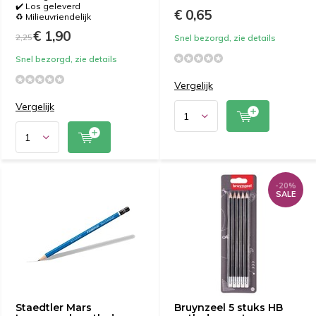
✔️ Los geleverd
€ 0,65
♻️ Milieuvriendelijk
€ 1,90
2,25
Snel bezorgd, zie details
Snel bezorgd, zie details
Vergelijk
Vergelijk
-20%
SALE
Staedtler Mars
Bruynzeel 5 stuks HB