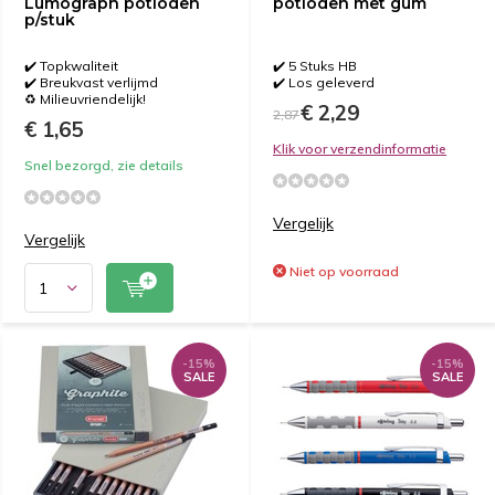
Lumograph potloden
potloden met gum
p/stuk
✔️ Topkwaliteit
✔️ 5 Stuks HB
✔️ Breukvast verlijmd
✔️ Los geleverd
♻️ Milieuvriendelijk!
€ 2,29
2,87
€ 1,65
Klik voor verzendinformatie
Snel bezorgd, zie details
Vergelijk
Vergelijk
Niet op voorraad
-15%
-15%
SALE
SALE