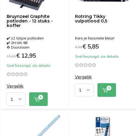
Bruynzeel Graphite
Rotring Tikky
potloden - 12 stuks -
vulpotlood 0,5
koffer
✔️ 12 Grijze potloden
Kies je favoriete kleur!
✔️ 2H t/m 9B
€ 5,85
6,86
♻️ Duurzaam
€ 12,95
15,21
Snel bezorgd, zie details
Snel bezorgd, zie details
Vergelijk
Vergelijk