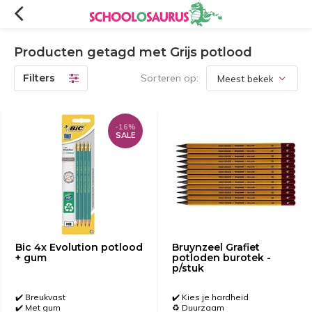
Producten getagd met Grijs potlood
Filters
Sorteren op:
-16%
SALE
Bic 4x Evolution potlood
Bruynzeel Grafiet
+ gum
potloden burotek -
p/stuk
✔️ Breukvast
✔️ Kies je hardheid
✔️ Met gum
♻️ Duurzaam