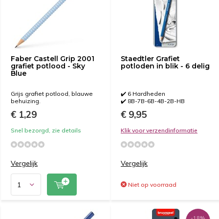
Faber Castell Grip 2001
Staedtler Grafiet
grafiet potlood - Sky
potloden in blik - 6 delig
Blue
Grijs grafiet potlood, blauwe
✔️ 6 Hardheden
behuizing.
✔️ 8B-7B-6B-4B-2B-HB
€ 1,29
€ 9,95
Snel bezorgd, zie details
Klik voor verzendinformatie
Vergelijk
Vergelijk
Niet op voorraad
-18%