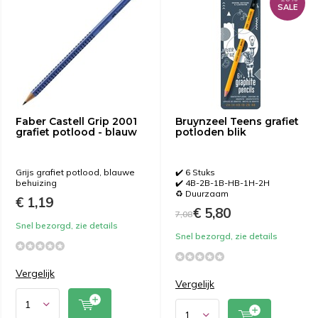
SALE
Faber Castell Grip 2001
Bruynzeel Teens grafiet
grafiet potlood - blauw
potloden blik
Grijs grafiet potlood, blauwe
✔️ 6 Stuks
behuizing
✔️ 4B-2B-1B-HB-1H-2H
♻️ Duurzaam
€ 1,19
€ 5,80
7,08
Snel bezorgd, zie details
Snel bezorgd, zie details
Vergelijk
Vergelijk