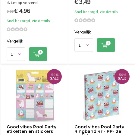
€ 3,49
⚠️ Let op verzendi
€ 4,96
9,93
Snel bezorgd, zie details
Snel bezorgd, zie details
Vergelijk
Vergelijk
-50%
-50%
SALE
SALE
Good vibes Pool Party
Good vibes Pool Party
etiketten en stickers
Ringband 4r - PP- 2e