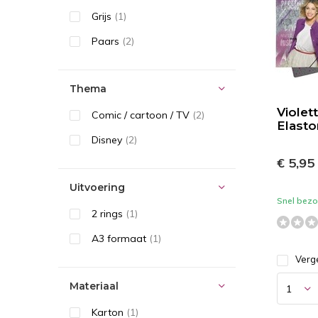
Grijs
(1)
Paars
(2)
Thema
Violet
Comic / cartoon / TV
(2)
Elast
Disney
(2)
€ 5,95
Uitvoering
Snel bezor
2 rings
(1)
A3 formaat
(1)
Verge
Materiaal
Karton
(1)