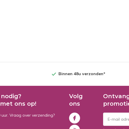
Binnen 48u verzonden*
 nodig?
Volg
Ontvang
met ons op!
ons
promoti
0 uur. Vraag over verzending?