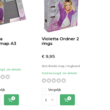
ta
Violetta Ordner 2
omap A3
rings
€ 9,95
8cm Brede map / ringband
gd, zie details
Snel bezorgd, zie details
lijk
Vergelijk