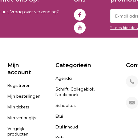
0 uur. Vraag over verzending?
* Lees hier de 
Mijn
Categorieën
Con
account
Agenda
Registreren
Schrift, Collegeblok,
Notitieboek
Mijn bestellingen
Schooltas
Mijn tickets
Etui
Mijn verlanglijst
Etui inhoud
Vergelijk
producten
Kaft