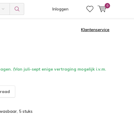
0
Inloggen
Klantenservice
gen. (Van juli-sept enige vertraging mogelijk i.v.m.
raad
twasbaar, 5 stuks