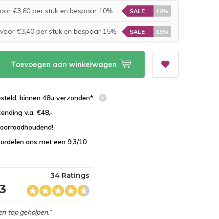
oor €3,60 per stuk en bespaar 10%
SALE
10%
voor €3,40 per stuk en bespaar 15%
SALE
15%
Toevoegen aan winkelwagen
esteld, binnen 48u verzonden*
zending v.a. €48,-
 voorraadhoudend!
ordelen ons met een 9,3/10
34 Ratings
,3
en top geholpen.”