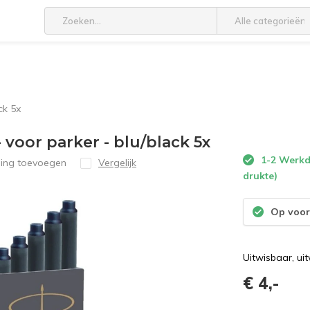
Alle categorieën
ck 5x
voor parker - blu/black 5x
1-2 Werkda
ling toevoegen
Vergelijk
drukte)
Op voor
Uitwisbaar, ui
€ 4,-