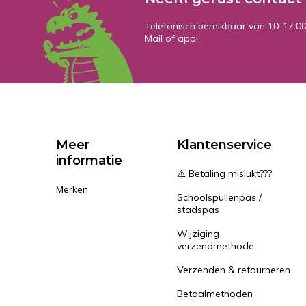
Telefonisch bereikbaar van 10-17:0
Mail of app!
Meer
Klantenservice
informatie
⚠️ Betaling mislukt???
Merken
Schoolspullenpas /
stadspas
Wijziging
verzendmethode
Verzenden & retourneren
Betaalmethoden