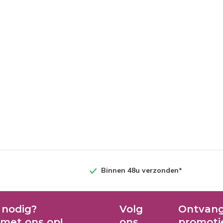
Binnen 48u verzonden*
 nodig?
Volg
Ontvang
met ons op!
ons
promoti