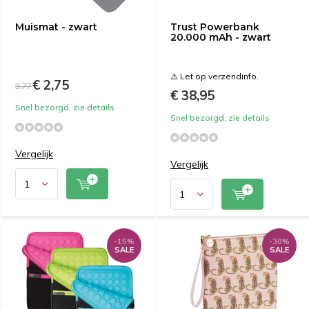
Muismat - zwart
Trust Powerbank
20.000 mAh - zwart
⚠️ Let op verzendinfo.
€ 2,75
3,77
€ 38,95
Snel bezorgd, zie details
Snel bezorgd, zie details
Vergelijk
Vergelijk
-15%
-30%
SALE
SALE