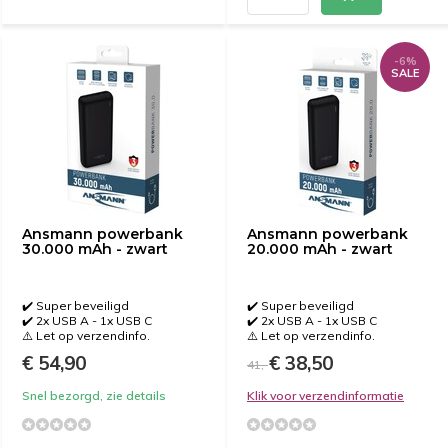
-6%
SALE
Ansmann powerbank
Ansmann powerbank
30.000 mAh - zwart
20.000 mAh - zwart
✔️ Super beveiligd
✔️ Super beveiligd
✔️ 2x USB A - 1x USB C
✔️ 2x USB A - 1x USB C
⚠️ Let op verzendinfo.
⚠️ Let op verzendinfo.
€ 54,90
€ 38,50
41,-
Snel bezorgd, zie details
Klik voor verzendinformatie