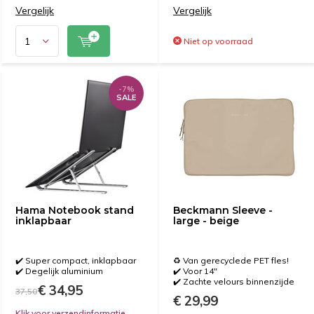
Vergelijk
Vergelijk
Niet op voorraad
-7%
SALE
Hama Notebook stand
Beckmann Sleeve -
inklapbaar
large - beige
✔️ Super compact, inklapbaar
♻️ Van gerecyclede PET fles!
✔️ Degelijk aluminium
✔️ Voor 14"
✔️ Zachte velours binnenzijde
€ 34,95
37,50
€ 29,99
Klik voor verzendinformatie