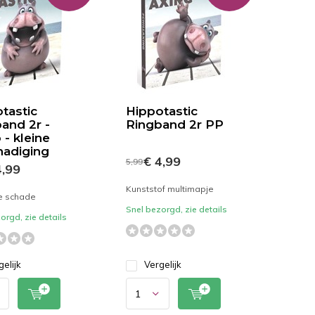
tastic
Hippotastic
and 2r -
Ringband 2r PP
 - kleine
hadiging
€ 4,99
5,99
,99
Kunststof multimapje
e schade
Snel bezorgd, zie details
orgd, zie details
gelijk
Vergelijk