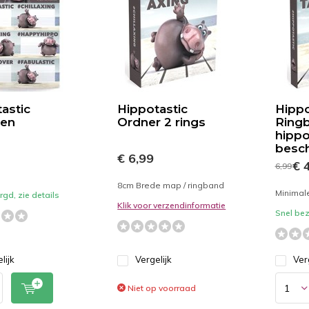
astic
Hippotastic
Hippo
ten
Ordner 2 rings
Ringb
hippo
besc
€ 6,99
€ 4
6,99
8cm Brede map / ringband
Minimal
gd, zie details
Klik voor verzendinformatie
Snel bez
lijk
Vergelijk
Ver
Niet op voorraad