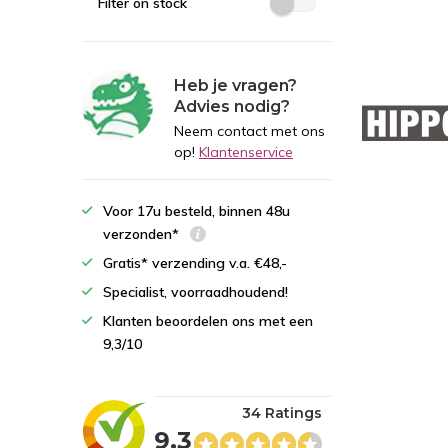
Filter on stock
Heb je vragen?
Advies nodig?
Neem contact met ons
op!
Klantenservice
Voor 17u besteld, binnen 48u
verzonden*
Gratis* verzending v.a. €48,-
Specialist, voorraadhoudend!
Klanten beoordelen ons met een
9,3/10
34 Ratings
9,3