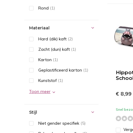
Rond
(1)
Materiaal
Hard (dik) kaft
(2)
Zacht (dun) kaft
(1)
Karton
(1)
Geplastificeerd karton
(1)
Hippot
School
Kunststof
(1)
Toon meer
€ 8,99
Snel bezor
Stijl
Niet gender specifiek
(5)
Verge