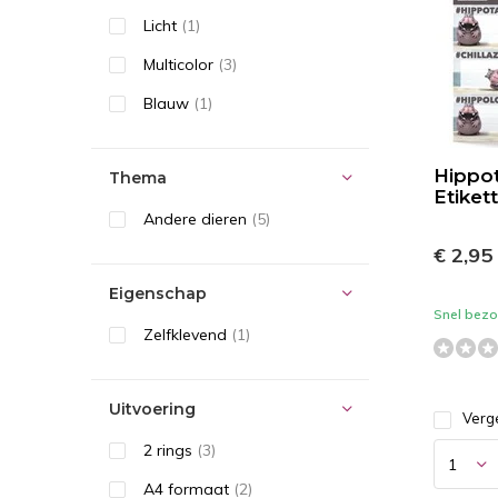
Licht
(1)
Multicolor
(3)
Blauw
(1)
Hippot
Thema
Etiket
Andere dieren
(5)
€ 2,95
Eigenschap
Snel bezor
Zelfklevend
(1)
Uitvoering
Verge
2 rings
(3)
A4 formaat
(2)