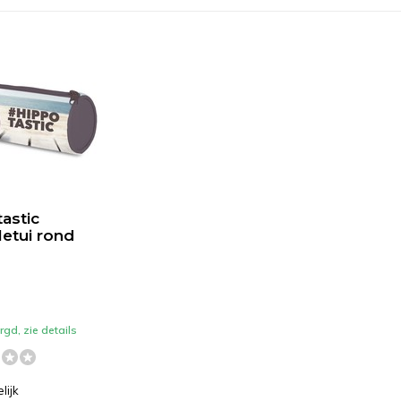
astic
etui rond
gd, zie details
lijk