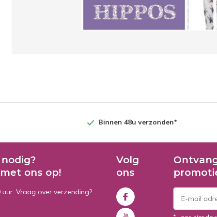
Binnen 48u verzonden*
 nodig?
Volg
Ontvang
met ons op!
ons
promoti
0 uur. Vraag over verzending?
* Lees hier de 