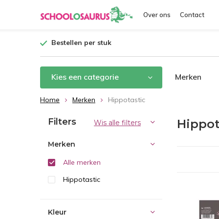
Over ons
Contact
Bestellen per stuk
Kies een categorie
Merken
Home
Merken
Hippotastic
Filters
Hippot
Wis alle filters
Merken
Alle merken
Hippotastic
Kleur