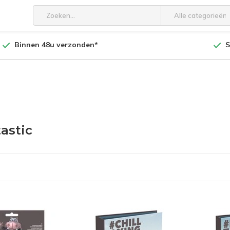
Alle categorieën
Binnen 48u verzonden*
S
astic