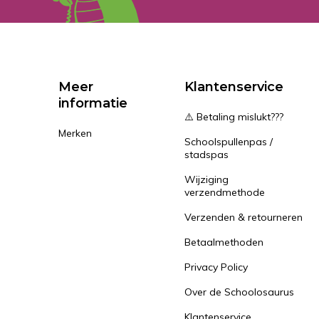
Meer
Klantenservice
informatie
⚠️ Betaling mislukt???
Merken
Schoolspullenpas /
stadspas
Wijziging
verzendmethode
Verzenden & retourneren
Betaalmethoden
Privacy Policy
Over de Schoolosaurus
Klantenservice