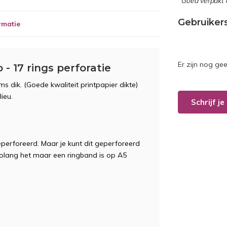
“Goed verpakt 
Gebruiker
rmatie
Er zijn nog ge
- 17 rings perforatie
s dik. (Goede kwaliteit printpapier dikte)
lieu.
Schrijf j
eperforeerd. Maar je kunt dit geperforeerd
zolang het maar een ringband is op A5