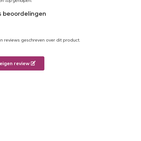
en top geholpen.”
s beoordelingen
en reviews geschreven over dit product.
e eigen review