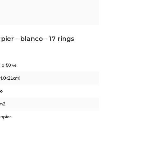
ier - blanco - 17 rings
 a 50 vel
14,8x21cm)
co
/m2
apier