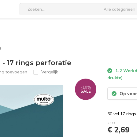
Alle categorieën
e
- 17 rings perforatie
1-2 Werkda
ing toevoegen
Vergelijk
drukte)
-10%
SALE
Op voor
50 vel 17 ring
2,99
€ 2,69