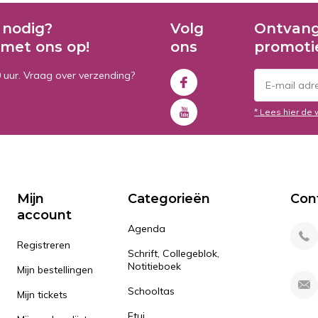
 nodig?
Volg
Ontvang
met ons op!
ons
promoti
0 uur. Vraag over verzending?
* Lees hier de 
Mijn
Categorieën
Con
account
Agenda
Registreren
Schrift, Collegeblok,
Notitieboek
Mijn bestellingen
Schooltas
Mijn tickets
Etui