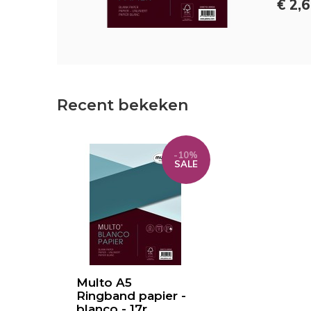
€ 2,
Recent bekeken
-10%
SALE
Multo A5
Ringband papier -
blanco - 17r