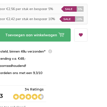
oor €2,56 per stuk en bespaar 5%
SALE
5%
oor €2,42 per stuk en bespaar 10%
SALE
10%
Toevoegen aan winkelwagen
esteld, binnen 48u verzonden*
zending v.a. €48,-
 voorraadhoudend!
ordelen ons met een 9,3/10
34 Ratings
,3