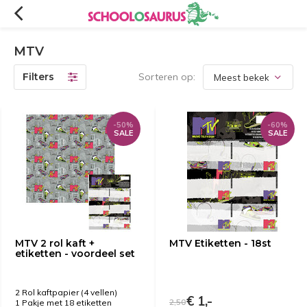
MTV
Filters
Sorteren op:
-50%
-60%
SALE
SALE
MTV 2 rol kaft +
MTV Etiketten - 18st
etiketten - voordeel set
2 Rol kaftpapier (4 vellen)
€ 1,-
2,50
1 Pakje met 18 etiketten