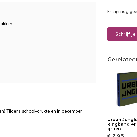
Er zijn nog ge
plakken.
Schrijf j
Gerelatee
n) Tijdens school-drukte en in december
Urban Jungl
Ringband 4r 
groen
€ 7,95