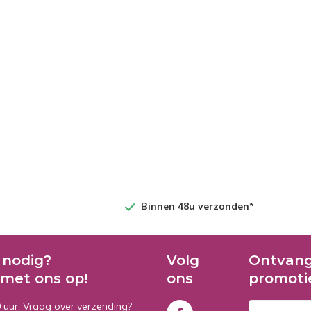
Binnen 48u verzonden*
 nodig?
Volg
Ontvang
met ons op!
ons
promoti
0 uur. Vraag over verzending?