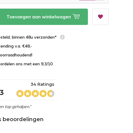
Toevoegen aan winkelwagen
esteld, binnen 48u verzonden*
zending v.a. €48,-
 voorraadhoudend!
ordelen ons met een 9,3/10
34 Ratings
,3
en top geholpen.”
s beoordelingen