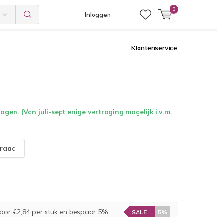
0
Inloggen
Klantenservice
gen. (Van juli-sept enige vertraging mogelijk i.v.m.
raad
oor €2,84 per stuk en bespaar 5%
SALE
5%