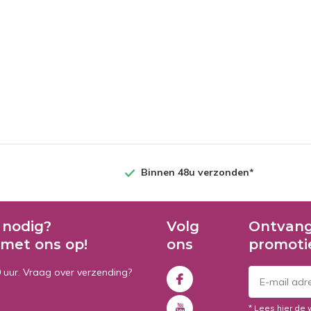
Binnen 48u verzonden*
 nodig?
Volg
Ontvang
met ons op!
ons
promoti
0 uur. Vraag over verzending?
* Lees hier de 