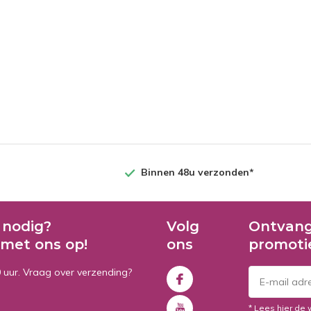
Binnen 48u verzonden*
 nodig?
Volg
Ontvang
met ons op!
ons
promoti
0 uur. Vraag over verzending?
* Lees hier de 