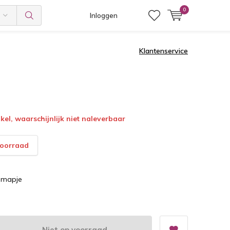
0
Inloggen
Klantenservice
el, waarschijnlijk niet naleverbaar
voorraad
timapje
Niet op voorraad