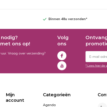
Binnen 48u verzonden*
 nodig?
Volg
Ontvang
met ons op!
ons
promoti
0 uur. Vraag over verzending?
* Lees hier de 
Mijn
Categorieën
Con
account
Agenda