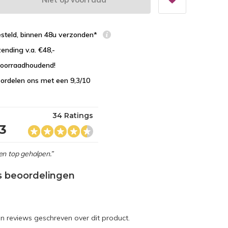
esteld, binnen 48u verzonden*
zending v.a. €48,-
 voorraadhoudend!
ordelen ons met een 9,3/10
34 Ratings
,3
en top geholpen.”
s beoordelingen
en reviews geschreven over dit product.