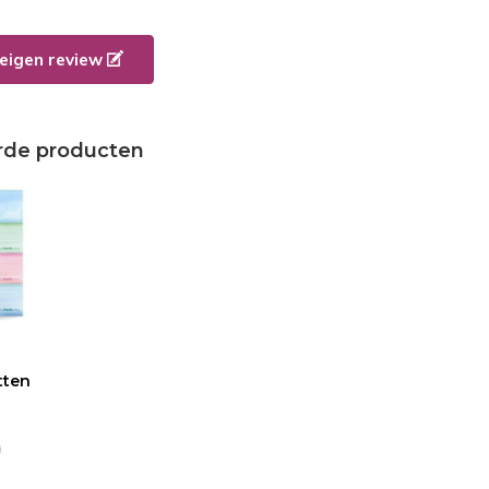
e eigen review
rde producten
tten