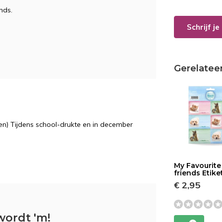
nds.
Schrijf j
Gerelatee
n) Tijdens school-drukte en in december
My Favourite
friends Etike
€ 2,95
wordt 'm!