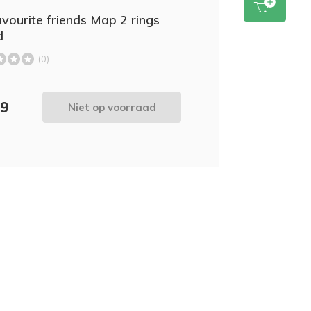
vourite friends Map 2 rings
d
(0)
99
Niet op voorraad