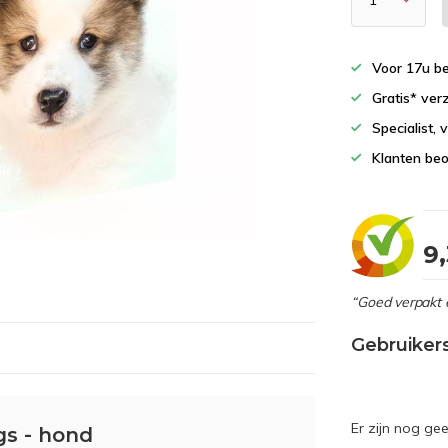
Voor 17u b
Gratis* ver
Specialist,
Klanten beo
9
“Goed verpakt 
Gebruiker
Er zijn nog ge
gs - hond