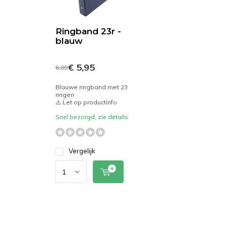
Ringband 23r -
blauw
€ 5,95
6,89
Blauwe ringband met 23
ringen
⚠️ Let op productinfo
Snel bezorgd, zie details
Vergelijk