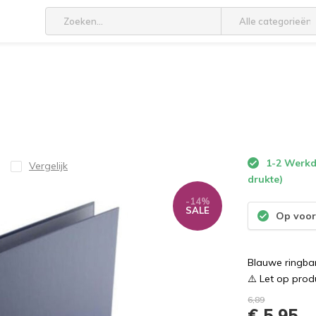
Alle categorieën
1-2 Werkda
Vergelijk
drukte)
-14%
SALE
Op voor
Blauwe ringba
⚠️ Let op prod
6,89
€ 5,95