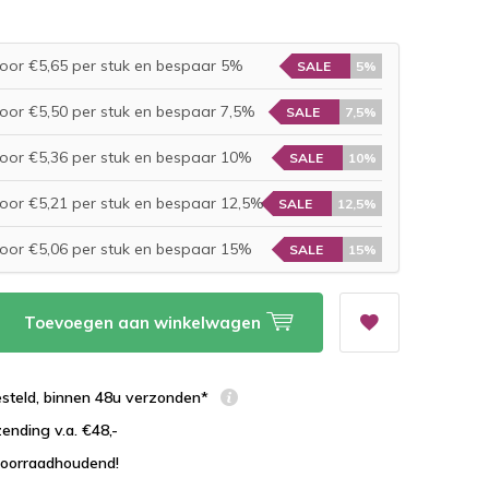
oor €5,65 per stuk en bespaar 5%
SALE
5%
oor €5,50 per stuk en bespaar 7,5%
SALE
7,5%
oor €5,36 per stuk en bespaar 10%
SALE
10%
oor €5,21 per stuk en bespaar 12,5%
SALE
12,5%
oor €5,06 per stuk en bespaar 15%
SALE
15%
Toevoegen aan winkelwagen
esteld, binnen 48u verzonden*
zending v.a. €48,-
 voorraadhoudend!