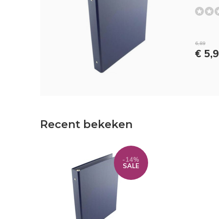
6,89
€ 5,
Recent bekeken
-14%
SALE