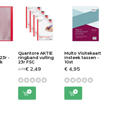
Quantore AKTIE
Multo Visitekaart
23r -
ringband vulling
insteek tassen -
ik
23r FSC
10st
€ 2,49
€ 4,95
2,79