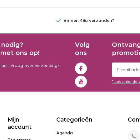
Binnen 48u verzonden*
 nodig?
Volg
Ontvang
met ons op!
ons
promoti
0 uur. Vraag over verzending?
* Lees hier de 
Mijn
Categorieën
Con
account
Agenda