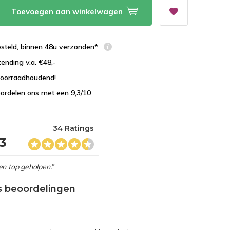
Toevoegen aan winkelwagen
esteld, binnen 48u verzonden*
zending v.a. €48,-
 voorraadhoudend!
ordelen ons met een 9,3/10
34 Ratings
,3
en top geholpen.”
s beoordelingen