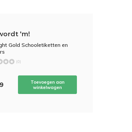
wordt 'm!
ght Gold Schooletiketten en
rs
(0)
Toevoegen aan
49
winkelwagen