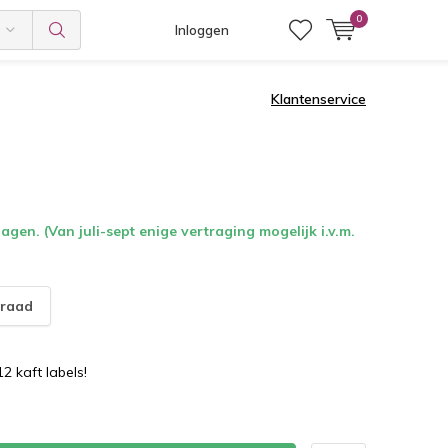
0
Inloggen
Klantenservice
gen. (Van juli-sept enige vertraging mogelijk i.v.m.
raad
12 kaft labels!