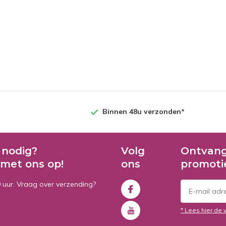
Binnen 48u verzonden*
 nodig?
Volg
Ontvang
met ons op!
ons
promoti
0 uur. Vraag over verzending?
* Lees hier de 