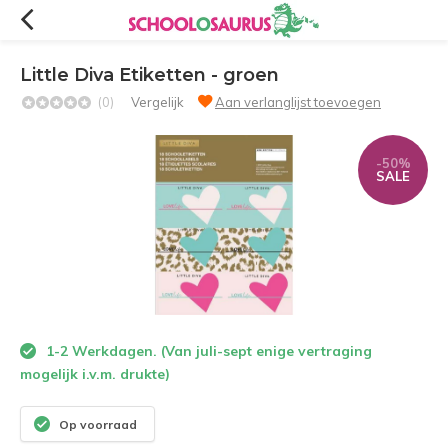
Little Diva Etiketten - groen
(0)
Vergelijk
Aan verlanglijst toevoegen
-50%
SALE
1-2 Werkdagen. (Van juli-sept enige vertraging
mogelijk i.v.m. drukte)
Op voorraad