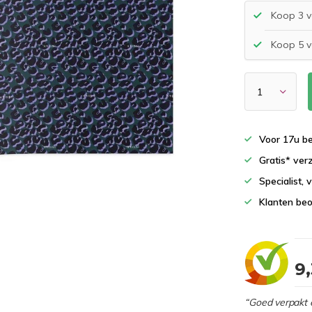
Koop 3 v
Koop 5 v
Voor 17u b
Gratis* ver
Specialist,
Klanten beo
9
“Goed verpakt 