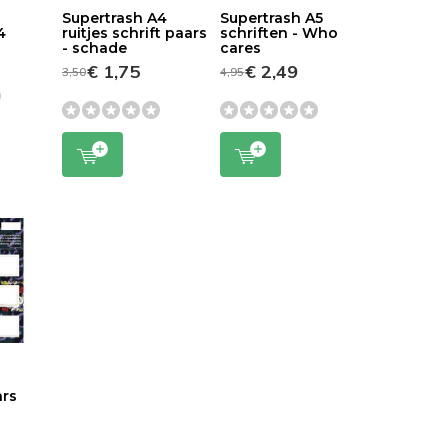
Supertrash A4
Supertrash A5
4
ruitjes schrift paars
schriften - Who
- schade
cares
€ 1,75
€ 2,49
3,50
4,95
ars