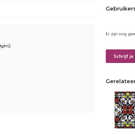
Gebruiker
Er zijn nog ge
70g/m2.
Schrijf j
Gerelatee