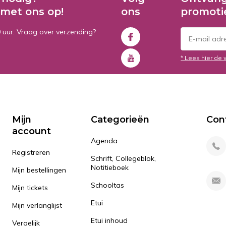
met ons op!
ons
promoti
0 uur. Vraag over verzending?
* Lees hier de 
Mijn
Categorieën
Con
account
Agenda
Registreren
Schrift, Collegeblok,
Notitieboek
Mijn bestellingen
Schooltas
Mijn tickets
Etui
Mijn verlanglijst
Etui inhoud
Vergelijk