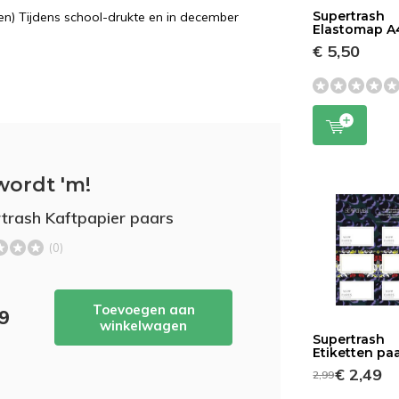
Supertrash
n) Tijdens school-drukte en in december
Elastomap A
€ 5,50
wordt 'm!
trash Kaftpapier paars
(0)
Toevoegen aan
49
winkelwagen
Supertrash
Etiketten pa
€ 2,49
2,99