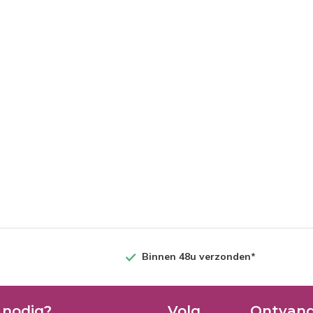
Binnen 48u verzonden*
 nodig?
Volg
Ontvang