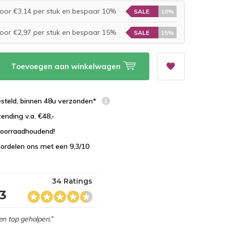
oor €3,14 per stuk en bespaar 10%
SALE
10%
oor €2,97 per stuk en bespaar 15%
SALE
15%
Toevoegen aan winkelwagen
esteld, binnen 48u verzonden*
zending v.a. €48,-
 voorraadhoudend!
ordelen ons met een 9,3/10
34 Ratings
,3
en top geholpen.”