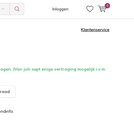
0
Inloggen
Klantenservice
gen. (Van juli-sept enige vertraging mogelijk i.v.m.
raad
endinfo.