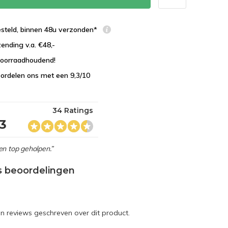
esteld, binnen 48u verzonden*
zending v.a. €48,-
 voorraadhoudend!
ordelen ons met een 9,3/10
34 Ratings
,3
en top geholpen.”
s beoordelingen
en reviews geschreven over dit product.