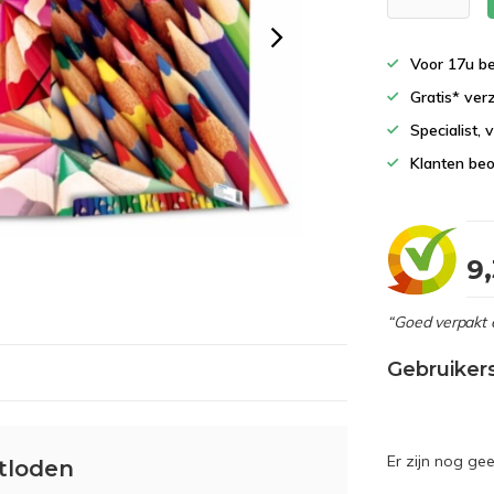
Voor 17u b
Gratis* ver
Specialist,
Klanten beo
9
“Goed verpakt 
Gebruiker
Er zijn nog ge
tloden