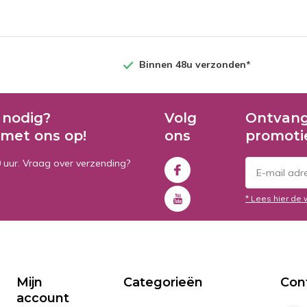
Binnen 48u verzonden*
 nodig?
Volg
Ontvang
met ons op!
ons
promoti
0 uur. Vraag over verzending?
* Lees hier de 
Mijn
Categorieën
Con
account