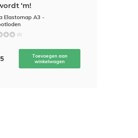
wordt 'm!
 Elastomap A3 -
potloden
(0)
Toevoegen aan
95
winkelwagen