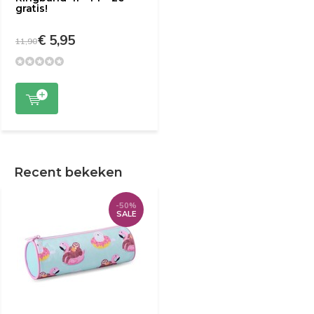
gratis!
€ 5,95
11,90
Recent bekeken
-50%
SALE